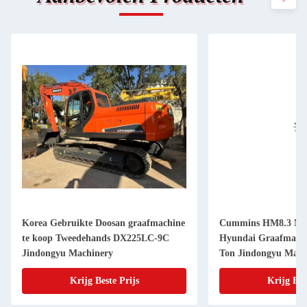
Korea Gebruikte Doosan graafmachine
Cummins HM8.3 Mot
te koop Tweedehands DX225LC-9C
Hyundai Graafmach
Jindongyu Machinery
Ton Jindongyu Mach
Krijg Beste Prijs
Krijg Bes