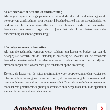
5.Leer meer over onderhoud en ondersteuning
Als langetermijninvesteringsapparatuur is het onderhoud en de ondersteuning na de
verkoop van graafmachines even belangrijk.beschikbaarheid van reserveonderdelen en
dekking van het servicenetwerkHet kiezen van bekende merken en betrouwbare
leveranciers kan ervoor zorgen dat u tijdens het gebruik een betere after-sales
ondersteuning en service garantie krijgt.
6.Vergelijk uitgaven en budgetten
Als aan alle technische vereisten wordt voldaan, zijn kosten en budget een van de
belangrijkste factoren bij de uiteindelijke beslissing.de kwaliteit en de verwachte
levensduur moeten volledig worden overwogen- Balans prestaties met de prijs om
ervoor te zorgen dat u waarde voor geld rendement op uw investering.
Kortom, de keuze van de juiste graafmachine voor boorwerkzaamheden vereist een
uitgebreide beschouwing van de werkvereisten, de bouwomgeving, het vermogen en de
prestaties,hanteerbaarheid en manoeuvreerbaarheidDoor de verschillende merken en
modellen van graafmachines grondig te evalueren en te vergelijken, kunt u de apparatuur
vinden die het beste bij uw behoeften past.
Aanbevolen Producten