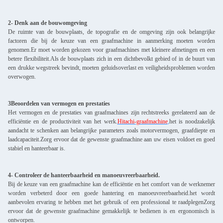
2- Denk aan de bouwomgeving
De ruimte van de bouwplaats, de topografie en de omgeving zijn ook belangrijke
factoren die bij de keuze van een graafmachine in aanmerking moeten worden
genomen.Er moet worden gekozen voor graafmachines met kleinere afmetingen en een
betere flexibiliteit.Als de bouwplaats zich in een dichtbevolkt gebied of in de buurt van
een drukke wegstreek bevindt, moeten geluidsoverlast en veiligheidsproblemen worden
overwogen.
3Beoordelen van vermogen en prestaties
Het vermogen en de prestaties van graafmachines zijn rechtstreeks gerelateerd aan de
efficiëntie en de productiviteit van het werk.
Hitachi-graafmachine
,
het is noodzakelijk
aandacht te schenken aan belangrijke parameters zoals motorvermogen, graafdiepte en
laadcapaciteit.Zorg ervoor dat de gewenste graafmachine aan uw eisen voldoet en goed
stabiel en hanteerbaar is.
4- Controleer de hanteerbaarheid en manoeuvreerbaarheid.
Bij de keuze van een graafmachine kan de efficiëntie en het comfort van de werknemer
worden verbeterd door een goede hantering en manoeuvreerbaarheid.het wordt
aanbevolen ervaring te hebben met het gebruik of een professional te raadplegenZorg
ervoor dat de gewenste graafmachine gemakkelijk te bedienen is en ergonomisch is
ontworpen.