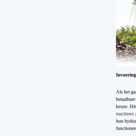
Invoering
Als het g
betaalbare
keuze. Hi
machines z
hun hydrau
functioner