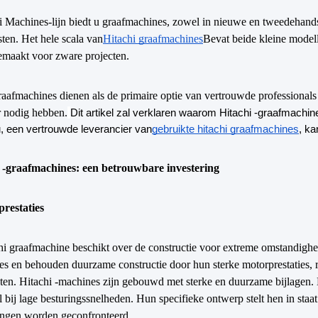
i Machines-lijn biedt u graafmachines, zowel in nieuwe en tweedehand
ten. Het hele scala van
Hitachi graafmachines
Bevat beide kleine modell
emaakt voor zware projecten.
raafmachines dienen als de primaire optie van vertrouwde professionals
r nodig hebben.
Dit artikel zal verklaren waarom Hitachi -graafmach
, een vertrouwde leverancier van
gebruikte hitachi graafmachines
, ka
i -graafmachines: een betrouwbare investering
restaties
hi graafmachine beschikt over de constructie voor extreme omstandigh
ies en behouden duurzame constructie door hun sterke motorprestaties
ten.
Hitachi -machines zijn gebouwd met sterke en duurzame bijlagen. D
 bij lage besturingssnelheden. Hun specifieke ontwerp stelt hen in staa
ingen worden geconfronteerd.