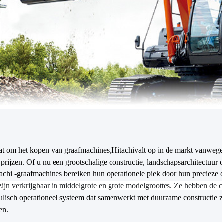
aat om het kopen van graafmachines,
Hitachi
valt op in de markt vanwege
 prijzen. Of u nu een grootschalige constructie, landschapsarchitectuur o
tachi -graafmachines bereiken hun operationele piek door hun preciez
ijn verkrijgbaar in middelgrote en grote modelgroottes. Ze hebben de ca
lisch operationeel systeem dat samenwerkt met duurzame constructie z
en.