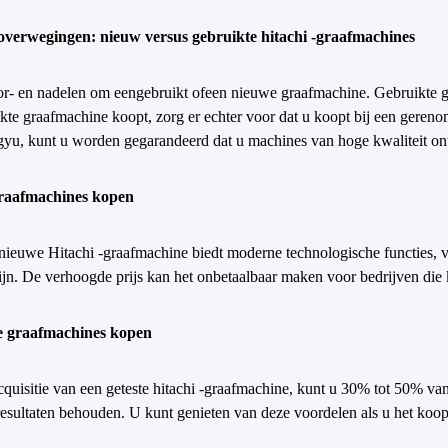
overwegingen: nieuw versus gebruikte hitachi -graafmachines
or- en nadelen om een
gebruikt of
een nieuwe graafmachine. Gebruikte gr
kte graafmachine koopt, zorg er echter voor dat u koopt bij een geren
gyu, kunt u worden gegarandeerd dat u machines van hoge kwaliteit on
raafmachines kopen
ieuwe Hitachi -graafmachine biedt moderne technologische functies, verb
ijn. De verhoogde prijs kan het onbetaalbaar maken voor bedrijven die
e graafmachines kopen
quisitie van een geteste hitachi -graafmachine, kunt u 30% tot 50% va
-resultaten behouden. U kunt genieten van deze voordelen als u het koop