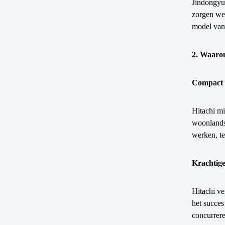
Jindongyu 
zorgen we 
model van 
2. Waarom
Compact 
Hitachi mi
woonlandsc
werken, te
Krachtige
Hitachi ve
het succes
concurrer