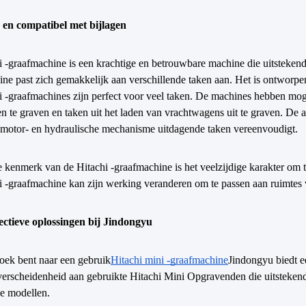
g en compatibel met bijlagen
 -graafmachine is een krachtige en betrouwbare machine die uitstekend
ne past zich gemakkelijk aan verschillende taken aan. Het is ontworp
 -graafmachines zijn perfect voor veel taken. De machines hebben moge
n te graven en taken uit het laden van vrachtwagens uit te graven. De a
motor- en hydraulische mechanisme uitdagende taken vereenvoudigt.
 kenmerk van de Hitachi -graafmachine is het veelzijdige karakter om 
 -graafmachine kan zijn werking veranderen om te passen aan ruimtes v
ectieve oplossingen bij Jindongyu
oek bent naar een gebruik
Hitachi mini -graafmachine
Jindongyu biedt e
verscheidenheid aan gebruikte Hitachi Mini
Opgravenden die uitstekend
e modellen.