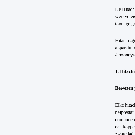
De Hitach
werkvereis
tonnage g
Hitachi -g
apparatuu
Jindongyu
1. Hitach
Bewezen p
Elke hitac
hefprestat
componen
een koppel
zware lad