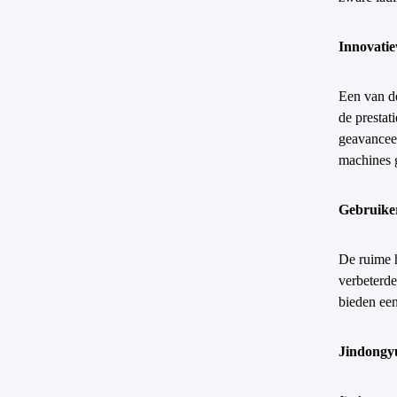
Innovatie
Een van d
de prestat
geavancee
machines g
Gebruiker
De ruime 
verbeterde
bieden een
Jindongyu