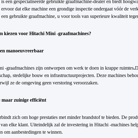
is een gespecialiseerde gebruikte graafmachine-dealer en biedt hoogw
ervoor dat elke machine een grondige inspectie ondergaat vóór de verk
een gebruikte graafmachine, u voor tools van superieure kwaliteit tegen
 kiezen voor Hitachi Mini -graafmachines?
en manoeuvreerbaar
ni -graafmachines zijn ontworpen om werk te doen in krappe ruimtes
.
D
hap, stedelijke bouw en infrastructuurprojecten. Deze machines behou
rwijl ze de omgeving geen verstoring veroorzaken.
 maar zuinige efficiënt
rbindt zich om hoge prestaties met minder brandstof te bieden. De produ
 van elke klant. Uiteindelijk zal de investering in Hitachi -machines he
en om aanbestedingen te winnen.