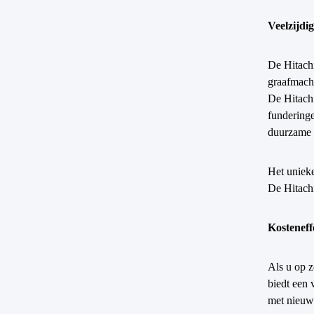
Veelzijdi
De Hitachi
graafmachi
De Hitachi
funderinge
duurzame 
Het unieke
De Hitachi
Kosteneff
Als u op z
biedt een 
met nieuw