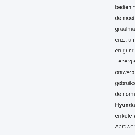
bedieni
de moei
graafmac
enz., o
en grind
- energ
ontwerp
gebruiks
de norm
Hyundai
enkele
Aardwe