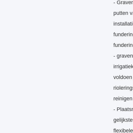
- Grave
putten 
installa
funderin
funderin
- graven
irrigati
voldoen
riolerin
reinigen
- Plaats
gelijkst
flexibel