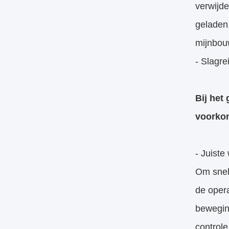
verwijd
geladen
mijnbou
- Slagre
Bij het
voorko
- Juiste
Om snell
de opera
bewegin
control