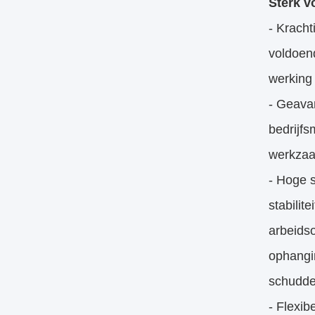
Sterk v
- Kracht
voldoen
werking
- Geava
bedrijf
werkzaa
- Hoge s
stabili
arbeidso
ophangi
schudden
- Flexi