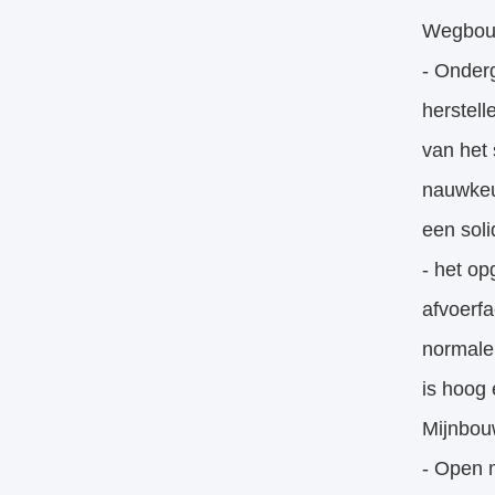
Wegbo
- Onderg
herstell
van het 
nauwkeu
een soli
- het op
afvoerfa
normale
is hoog
Mijnbo
- Open 