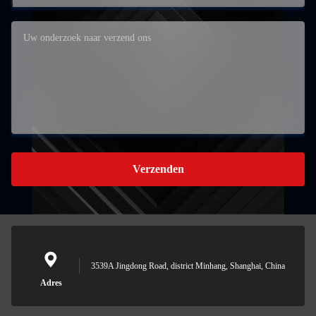
Verzenden
3539A Jingdong Road, district Minhang, Shanghai, China
Adres