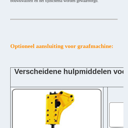
bouwkwaliteit en het tijdschema worden gewaarborgd.
Optioneel aansluiting voor graafmachine:
Verscheidene hulpmiddelen voo