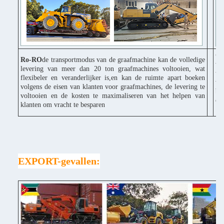
G
Ro-RO
de transportmodus van de graafmachine kan de volledige
vo
levering van meer dan 20 ton graafmachines voltooien, wat
wi
flexibeler en veranderlijker is,en kan de ruimte apart boeken
vo
volgens de eisen van klanten voor graafmachines, de levering te
bo
voltooien en de kosten te maximaliseren van het helpen van
on
klanten om vracht te besparen
EXPORT-gevallen: