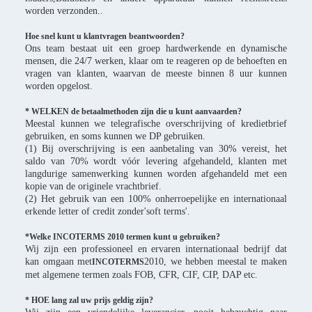
worden verzonden..
Hoe snel kunt u klantvragen beantwoorden?
Ons team bestaat uit een groep hardwerkende en dynamische
mensen, die 24/7 werken, klaar om te reageren op de behoeften en
vragen van klanten, waarvan de meeste binnen 8 uur kunnen
worden opgelost.
* WELKEN de betaalmethoden zijn die u kunt aanvaarden?
Meestal kunnen we telegrafische overschrijving of kredietbrief
gebruiken, en soms kunnen we DP gebruiken.
(1) Bij overschrijving is een aanbetaling van 30% vereist, het
saldo van 70% wordt vóór levering afgehandeld, klanten met
langdurige samenwerking kunnen worden afgehandeld met een
kopie van de originele vrachtbrief.
(2) Het gebruik van een 100% onherroepelijke en internationaal
erkende letter of credit zonder'soft terms'.
*Welke INCOTERMS 2010 termen kunt u gebruiken?
Wij zijn een professioneel en ervaren internationaal bedrijf dat
kan omgaan met
2010, we hebben meestal te maken
INCOTERMS
met algemene termen zoals FOB, CFR, CIF, CIP, DAP etc.
* HOE lang zal uw prijs geldig zijn?