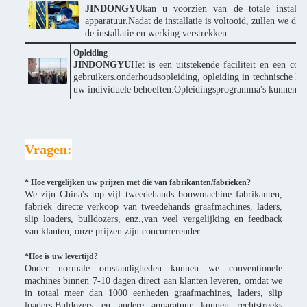
JINDONGYU
kan u voorzien van de totale installa
apparatuur.Nadat de installatie is voltooid, zullen we d
de installatie en werking verstrekken.
Opleiding
JINDONGYU
Het is een uitstekende faciliteit en een co
gebruikers.onderhoudsopleiding, opleiding in technische ke
uw individuele behoeften.Opleidingsprogramma's kunnen wor
Vragen:
* Hoe vergelijken uw prijzen met die van fabrikanten/fabrieken?
We zijn China's top vijf tweedehands bouwmachine fabrikanten,
fabriek directe verkoop van tweedehands graafmachines, laders,
slip loaders, bulldozers, enz.,van veel vergelijking en feedback
van klanten, onze prijzen zijn concurrerender.
*
Hoe is uw levertijd?
Onder normale omstandigheden kunnen we conventionele
machines binnen 7-10 dagen direct aan klanten leveren, omdat we
in totaal meer dan 1000 eenheden graafmachines, laders, slip
loaders,Buldozers en andere apparatuur kunnen rechtstreeks