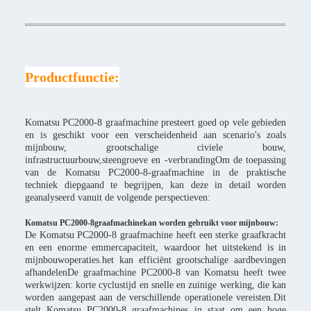
Productfunctie:
Komatsu PC2000-8 graafmachine presteert goed op vele gebieden
en is geschikt voor een verscheidenheid aan scenario's zoals
mijnbouw, grootschalige civiele bouw,
infrastructuurbouw,steengroeve en -verbrandingOm de toepassing
van de Komatsu PC2000-8-graafmachine in de praktische
techniek diepgaand te begrijpen, kan deze in detail worden
geanalyseerd vanuit de volgende perspectieven:
Komatsu PC2000-8
graafmachine
kan worden gebruikt voor mijnbouw:
De Komatsu PC2000-8 graafmachine heeft een sterke graafkracht
en een enorme emmercapaciteit, waardoor het uitstekend is in
mijnbouwoperaties.het kan efficiënt grootschalige aardbevingen
afhandelenDe graafmachine PC2000-8 van Komatsu heeft twee
werkwijzen: korte cyclustijd en snelle en zuinige werking, die kan
worden aangepast aan de verschillende operationele vereisten.Dit
stelt Komatsu PC2000-8 graafmachines in staat om een hoge