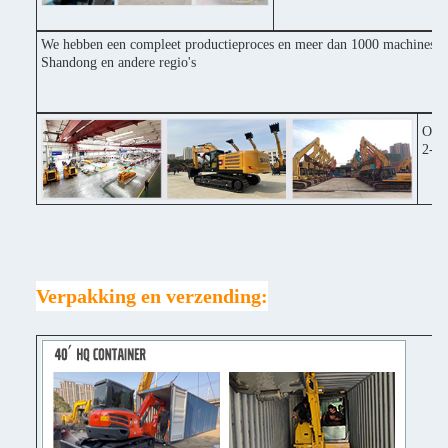
We hebben een compleet productieproces en meer dan 1000 machines inv
Shandong en andere regio's
Onze
2-3 
Verpakking en verzending: