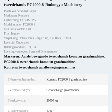
tweedehands PC2000-8 Jindongyu Machinery
Plaats van herkomst: Japan
Merknaam: Komatsu
Certificering: CE IOS EPA
Modelnummer: PC2000-8
Min. bestelaantal: 1 set
Prijs: Inquiry
Verpakking Details: Bulk Cargo Ship, Flat Rack, RORO
Levertijd: Onderzoek
Betalingscondities: T/T, L/C
Levering vermogen: 1 eenheid Drie maanden
Markeren:
Aarde bewegende tweedehands komatsu graafmachine
,
PC2000-8 tweedehands komatsu graafmachine
,
Komatsu tweedehands aardbewegingsmachines
1Naam van het product:
Komatsu PC2000-8 graafmachine
2Verplaatsend type:
Grootschalige graafmachine
3Werkgewicht:
20000 kg
4Bucketcapaciteit:
12m ³