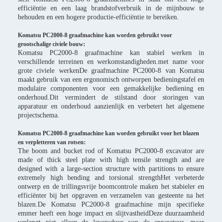
efficiëntie en een laag brandstofverbruik in de mijnbouw te
behouden en een hogere productie-efficiëntie te bereiken.
Komatsu PC2000-8 graafmachine kan worden gebruikt voor
grootschalige civiele bouw:
Komatsu PC2000-8 graafmachine kan stabiel werken in
verschillende terreinen en werkomstandigheden.met name voor
grote civiele werkenDe graafmachine PC2000-8 van Komatsu
maakt gebruik van een ergonomisch ontworpen bedieningstafel en
modulaire componenten voor een gemakkelijke bediening en
onderhoud.Dit vermindert de stilstand door storingen van
apparatuur en onderhoud aanzienlijk en verbetert het algemene
projectschema.
Komatsu PC2000-8 graafmachine kan worden gebruikt voor het blazen
en verpletteren van rotsen:
The boom and bucket rod of Komatsu PC2000-8 excavator are
made of thick steel plate with high tensile strength and are
designed with a large-section structure with partitions to ensure
extremely high bending and torsional strengthHet verbeterde
ontwerp en de trillingsvrije boomcontrole maken het stabieler en
efficiënter bij het opgraven en verzamelen van gesteente na het
blazen.De Komatsu PC2000-8 graafmachine mijn specifieke
emmer heeft een hoge impact en slijtvastheidDeze duurzaamheid