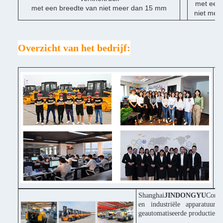
met een 
met een breedte van niet meer dan 15 mm
niet mee
Overzicht van het bedrijf:
* 
* 
Po
* 
in
* 
pr
Shanghai
JINDONGYU
Const
en industriële apparatuur
geautomatiseerde productiepr