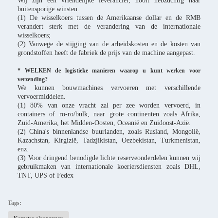
Wij zijn een vriendelijke leverancier, nooit hebzuchtig naar
buitensporige winsten.
(1) De wisselkoers tussen de Amerikaanse dollar en de RMB
verandert sterk met de verandering van de internationale
wisselkoers;
(2) Vanwege de stijging van de arbeidskosten en de kosten van
grondstoffen heeft de fabriek de prijs van de machine aangepast.
* WELKEN de logistieke manieren waarop u kunt werken voor
verzending?
We kunnen bouwmachines vervoeren met verschillende
vervoermiddelen.
(1) 80% van onze vracht zal per zee worden vervoerd, in
containers of ro-ro/bulk, naar grote continenten zoals Afrika,
Zuid-Amerika, het Midden-Oosten, Oceanië en Zuidoost-Azië.
(2) China's binnenlandse buurlanden, zoals Rusland, Mongolië,
Kazachstan, Kirgizië, Tadzjikistan, Oezbekistan, Turkmenistan,
enz.
(3) Voor dringend benodigde lichte reserveonderdelen kunnen wij
gebruikmaken van internationale koeriersdiensten zoals DHL,
TNT, UPS of Fedex
Tags: