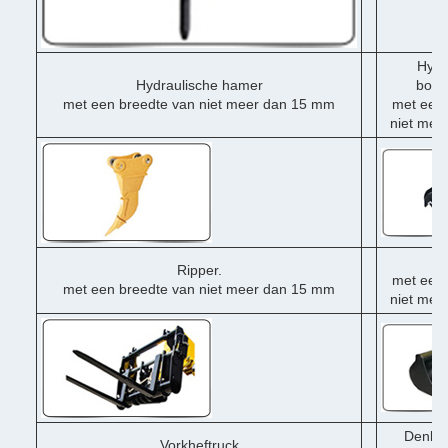
Hydr
Hydraulische hamer
boor
met een breedte van niet meer dan 15 mm
met een 
niet mee
Du
Ripper.
met een 
met een breedte van niet meer dan 15 mm
niet mee
Denklo
Vorkheftruck