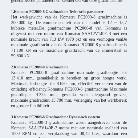
gedetailleerde parameters en kenmerken van deze graafmachine:
1.Komatsu PC2000-8 Graafmachine Technische parameter
Het werkgewicht van de Komatsu PC2000-8 graafmachine is
200.000 kg. De emmercapaciteit van dit model is 12 ~ 13,7
kubieke meter.De graafmachine PC2000-8 van Komatsu is
uitgerust met een motor van Komatsu SAA12V140E-3 met een
nominale kracht van 713 kW (970 pk) en een vermogen vanDe
maximale graafkracht van de Komatsu PC2000-8 graafmachine is
71.100 kN en de maximale graafkracht van de emmerstaaf is
59.800 kN.
2.Komatsu PC2000-8 Graafmachine
Komatsu PC2000-8 graafmachine maximale graafhoogte: tot
13.410 mm, gemakkelijk te bereiken op grote hoogte werk.
Maximale loshoogte: tot 8.650 mm, effectief verbeteren van de
ontlading efficiency.Komatsu PC2000-8 graafmachine Maximale
graafdiepte: 9.235 mm, geschikt voor diepgaand graven;
maximale graafradius: 15.780 mm, verlenging van het werkbereik
en grotere flexibiliteit
3.Komatsu PC2000-8 Graafmachine Dynamisch systeem
Komatsu PC2000-8 graafmachine wordt aangedreven door de
Komatsu SAA12V140E-3 motor met een nominale snelheid van
1800 RPM en een verplaatsing van 30,48 liter, waardoor een