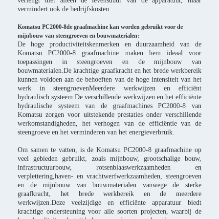
verlengt niet alleen de levensduur van de apparatuur, maar
vermindert ook de bedrijfskosten.
Komatsu PC2000-8
de graafmachine kan worden gebruikt voor de
mijnbouw van steengroeven en bouwmaterialen:
De hoge productiviteitskenmerken en duurzaamheid van de
Komatsu PC2000-8 graafmachine maken hem ideaal voor
toepassingen in steengroeven en de mijnbouw van
bouwmaterialen.De krachtige graafkracht en het brede werkbereik
kunnen voldoen aan de behoeften van de hoge intensiteit van het
werk in steengroevenMeerdere werkwijzen en efficiënt
hydraulisch systeem:De verschillende werkwijzen en het efficiënte
hydraulische systeem van de graafmachines PC2000-8 van
Komatsu zorgen voor uitstekende prestaties onder verschillende
werkomstandigheden, het verhogen van de efficiëntie van de
steengroeve en het verminderen van het energieverbruik.
Om samen te vatten, is de Komatsu PC2000-8 graafmachine op
veel gebieden gebruikt, zoals mijnbouw, grootschalige bouw,
infrastructuurbouw, rotsenblaaswerkzaamheden en
verplettering,haven- en vrachtwerfwerkzaamheden, steengroeven
en de mijnbouw van bouwmaterialen vanwege de sterke
graafkracht, het brede werkbereik en de meerdere
werkwijzen.Deze veelzijdige en efficiënte apparatuur biedt
krachtige ondersteuning voor alle soorten projecten, waarbij de