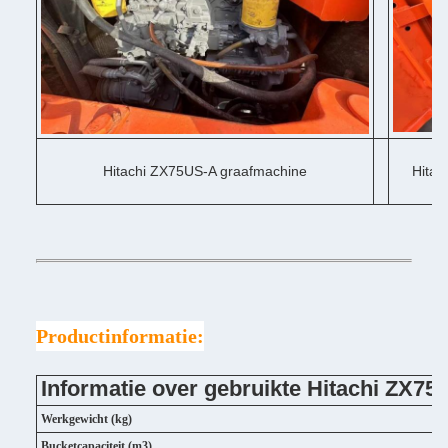
Hitachi ZX75US-A graafmachine
Hitac
Productinformatie:
Informatie over gebruikte Hitachi ZX7
Werkgewicht (kg)
Bucketcapaciteit (m3)