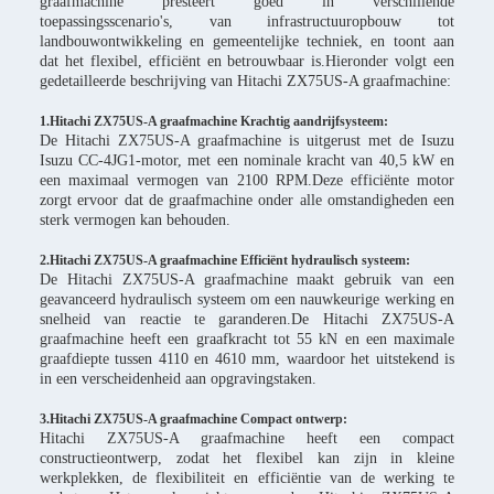
graafmachine presteert goed in verschillende
toepassingsscenario's, van infrastructuuropbouw tot
landbouwontwikkeling en gemeentelijke techniek, en toont aan
dat het flexibel, efficiënt en betrouwbaar is.Hieronder volgt een
gedetailleerde beschrijving van Hitachi ZX75US-A graafmachine:
1.Hitachi ZX75US-A graafmachine Krachtig aandrijfsysteem:
De Hitachi ZX75US-A graafmachine is uitgerust met de Isuzu
Isuzu CC-4JG1-motor, met een nominale kracht van 40,5 kW en
een maximaal vermogen van 2100 RPM.Deze efficiënte motor
zorgt ervoor dat de graafmachine onder alle omstandigheden een
sterk vermogen kan behouden.
2.Hitachi ZX75US-A graafmachine Efficiënt hydraulisch systeem:
De Hitachi ZX75US-A graafmachine maakt gebruik van een
geavanceerd hydraulisch systeem om een nauwkeurige werking en
snelheid van reactie te garanderen.De Hitachi ZX75US-A
graafmachine heeft een graafkracht tot 55 kN en een maximale
graafdiepte tussen 4110 en 4610 mm, waardoor het uitstekend is
in een verscheidenheid aan opgravingstaken.
3.Hitachi ZX75US-A graafmachine Compact ontwerp:
Hitachi ZX75US-A graafmachine heeft een compact
constructieontwerp, zodat het flexibel kan zijn in kleine
werkplekken, de flexibiliteit en efficiëntie van de werking te