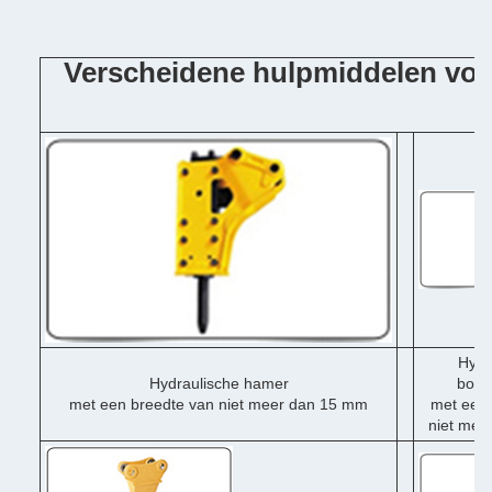
Verscheidene hulpmiddelen voo
Hydr
Hydraulische hamer
boor
met een breedte van niet meer dan 15 mm
met een 
niet mee