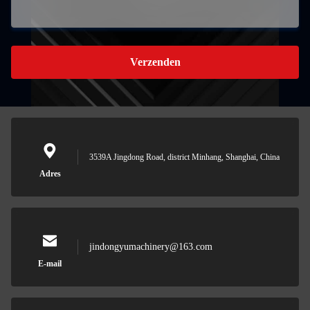
Verzenden
3539A Jingdong Road, district Minhang, Shanghai, China
Adres
jindongyumachinery@163.com
E-mail