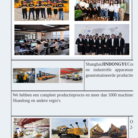
♦ 
Po
♦ 
in
♦ 
pr
Shanghai
JINDONGYU
Const
en industriële apparatuur
geautomatiseerde productiepr
We hebben een compleet productieproces en meer dan 1000 machines inv
Shandong en andere regio's
Onze
2-3 