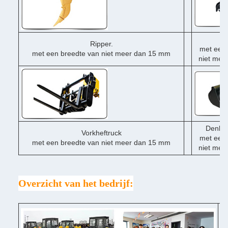
Du
Ripper.
met een 
met een breedte van niet meer dan 15 mm
niet mee
Denklo
Vorkheftruck
met een 
met een breedte van niet meer dan 15 mm
niet mee
Overzicht van het bedrijf:
♦ 