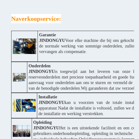
Naverkoopservice:
Garantie
JINDONGYU
Voor elke machine die bij ons gekocht wor
de normale werking van sommige onderdelen, zullen wi
vervangen als compensatie.
Onderdelen
JINDONGYU
is toegewijd aan het leveren van onze klan
reserveonderdelen met precieze toepasbaarheid en goede funct
aanvraag voor onderdelen aan ons te sturen en vermeld de p
van de benodigde onderdelen.Wij garanderen dat uw verzoek s
Installatie
JINDONGYU
kan u voorzien van de totale installa
apparatuur.Nadat de installatie is voltooid, zullen we d
de installatie en werking verstrekken.
Opleiding
JINDONGYU
Het is een uitstekende faciliteit en een co
gebruikers.onderhoudsopleiding, opleiding in technische ke