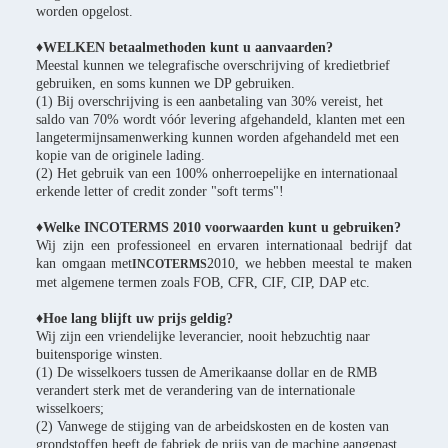
worden opgelost.
♦WELKEN betaalmethoden kunt u aanvaarden?
Meestal kunnen we telegrafische overschrijving of kredietbrief
gebruiken, en soms kunnen we DP gebruiken.
(1) Bij overschrijving is een aanbetaling van 30% vereist, het
saldo van 70% wordt vóór levering afgehandeld, klanten met een
langetermijnsamenwerking kunnen worden afgehandeld met een
kopie van de originele lading.
(2) Het gebruik van een 100% onherroepelijke en internationaal
erkende letter of credit zonder "soft terms"!
♦Welke INCOTERMS 2010 voorwaarden kunt u gebruiken?
Wij zijn een professioneel en ervaren internationaal bedrijf dat
kan omgaan met
2010, we hebben meestal te maken
INCOTERMS
met algemene termen zoals FOB, CFR, CIF, CIP, DAP etc.
♦Hoe lang blijft uw prijs geldig?
Wij zijn een vriendelijke leverancier, nooit hebzuchtig naar
buitensporige winsten.
(1) De wisselkoers tussen de Amerikaanse dollar en de RMB
verandert sterk met de verandering van de internationale
wisselkoers;
(2) Vanwege de stijging van de arbeidskosten en de kosten van
grondstoffen heeft de fabriek de prijs van de machine aangepast.