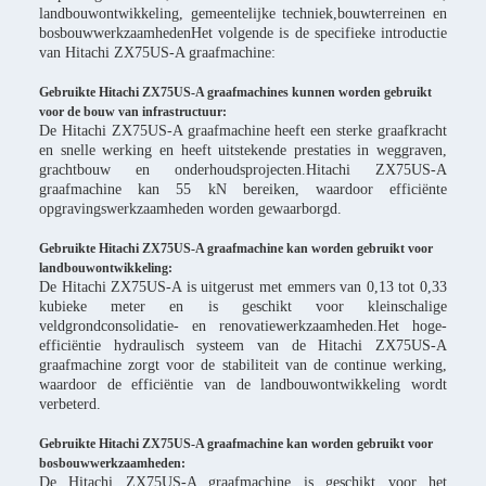
landbouwontwikkeling, gemeentelijke techniek,bouwterreinen en
bosbouwwerkzaamhedenHet volgende is de specifieke introductie
van Hitachi ZX75US-A graafmachine:
Gebruikte Hitachi ZX75US-A graafmachines kunnen worden gebruikt
voor de bouw van infrastructuur:
De Hitachi ZX75US-A graafmachine heeft een sterke graafkracht
en snelle werking en heeft uitstekende prestaties in weggraven,
grachtbouw en onderhoudsprojecten.Hitachi ZX75US-A
graafmachine kan 55 kN bereiken, waardoor efficiënte
opgravingswerkzaamheden worden gewaarborgd.
Gebruikte Hitachi ZX75US-A graafmachine kan worden gebruikt voor
landbouwontwikkeling:
De Hitachi ZX75US-A is uitgerust met emmers van 0,13 tot 0,33
kubieke meter en is geschikt voor kleinschalige
veldgrondconsolidatie- en renovatiewerkzaamheden.Het hoge-
efficiëntie hydraulisch systeem van de Hitachi ZX75US-A
graafmachine zorgt voor de stabiliteit van de continue werking,
waardoor de efficiëntie van de landbouwontwikkeling wordt
verbeterd.
Gebruikte Hitachi ZX75US-A graafmachine kan worden gebruikt voor
bosbouwwerkzaamheden:
De Hitachi ZX75US-A graafmachine is geschikt voor het