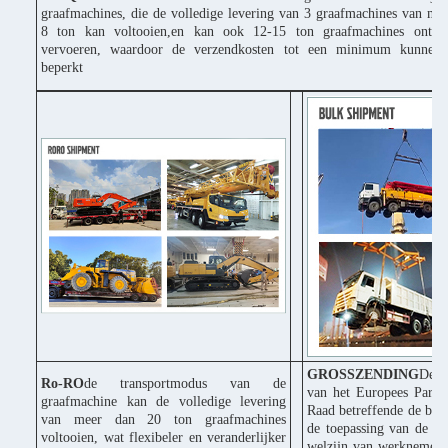
graafmachines, die de volledige levering van 3 graafmachines van mi
8 ton kan voltooien,en kan ook 12-15 ton graafmachines ontbi
vervoeren, waardoor de verzendkosten tot een minimum kunnen
beperkt
GROSSZENDING
De C
Ro-RO
de transportmodus van de
van het Europees Parle
graafmachine kan de volledige levering
Raad betreffende de bes
van meer dan 20 ton graafmachines
de toepassing van de ri
voltooien, wat flexibeler en veranderlijker
welzijn van werknemers 