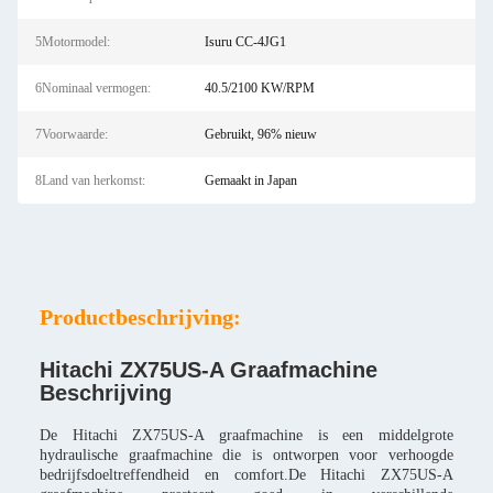
5Motormodel:
Isuru CC-4JG1
6Nominaal vermogen:
40.5/2100 KW/RPM
7Voorwaarde:
Gebruikt, 96% nieuw
8Land van herkomst:
Gemaakt in Japan
Productbeschrijving:
Hitachi ZX75US-A Graafmachine
Beschrijving
De Hitachi ZX75US-A graafmachine is een middelgrote
hydraulische graafmachine die is ontworpen voor verhoogde
bedrijfsdoeltreffendheid en comfort.De Hitachi ZX75US-A