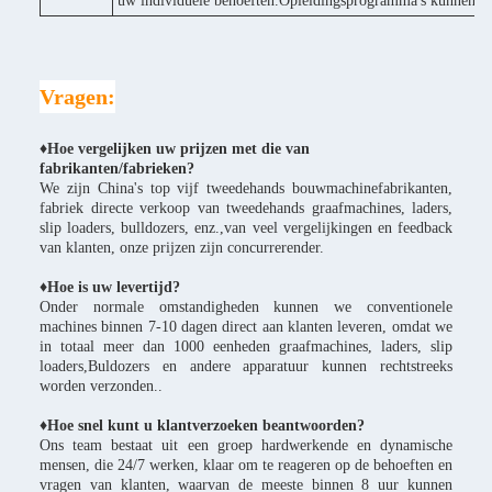
uw individuele behoeften.Opleidingsprogramma's kunnen wor
Vragen:
♦Hoe vergelijken uw prijzen met die van
fabrikanten/fabrieken?
We zijn China's top vijf tweedehands bouwmachinefabrikanten,
fabriek directe verkoop van tweedehands graafmachines, laders,
slip loaders, bulldozers, enz.,van veel vergelijkingen en feedback
van klanten, onze prijzen zijn concurrerender.
♦
Hoe is uw levertijd?
Onder normale omstandigheden kunnen we conventionele
machines binnen 7-10 dagen direct aan klanten leveren, omdat we
in totaal meer dan 1000 eenheden graafmachines, laders, slip
loaders,Buldozers en andere apparatuur kunnen rechtstreeks
worden verzonden..
♦Hoe snel kunt u klantverzoeken beantwoorden?
Ons team bestaat uit een groep hardwerkende en dynamische
mensen, die 24/7 werken, klaar om te reageren op de behoeften en
vragen van klanten, waarvan de meeste binnen 8 uur kunnen