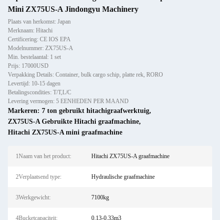
Mini ZX75US-A Jindongyu Machinery
Plaats van herkomst: Japan
Merknaam: Hitachi
Certificering: CE IOS EPA
Modelnummer: ZX75US-A
Min. bestelaantal: 1 set
Prijs: 17000USD
Verpakking Details: Container, bulk cargo schip, platte rek, RORO
Levertijd: 10-15 dagen
Betalingscondities: T/T,L/C
Levering vermogen: 5 EENHEDEN PER MAAND
Markeren:
7 ton gebruikt hitachigraafwerktuig
,
ZX75US-A Gebruikte Hitachi graafmachine
,
Hitachi ZX75US-A mini graafmachine
1Naam van het product:
Hitachi ZX75US-A graafmachine
2Verplaatsend type:
Hydraulische graafmachine
3Werkgewicht:
7100kg
4Bucketcapaciteit:
0.13-0.33m3