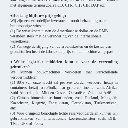
INCOTERMS
met algemene termen zoals FOB, CFR, CIF, CIP, DAP etc.
♦Hoe lang blijft uw prijs geldig?
Wij zijn een vriendelijke leverancier, nooit hebzuchtig naar
buitensporige winsten.
(1) De wisselkoers tussen de Amerikaanse dollar en de RMB
verandert sterk met de verandering van de internationale
wisselkoers;
(2) Vanwege de stijging van de arbeidskosten en de kosten van
grondstoffen heeft de fabriek de prijs van de machine aangepast.
♦Welke logistieke middelen kunt u voor de verzending
gebruiken?
We kunnen bouwmachines vervoeren met verschillende
vervoermiddelen.
(1) 80% van onze vracht zal per zee worden vervoerd, hetzij in
containers, hetzij ro-ro/bulk, naar grote continenten zoals Afrika,
Zuid-Amerika, het Midden-Oosten, Oceanië en Zuidoost-Azië.
(2) China's binnenlandse buurlanden, zoals Rusland, Mongolië,
Kazachstan, Kirgizië, Tadzjikistan, Oezbekistan, Turkmenistan,
enz.
(3) Voor dringend benodigde lichte reserveonderdelen kunnen wij
gebruikmaken van internationale koeriersdiensten zoals DHL,
TNT, UPS of Fedex