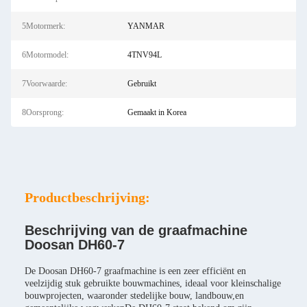
5Motormerk:
YANMAR
6Motormodel:
4TNV94L
7Voorwaarde:
Gebruikt
8Oorsprong:
Gemaakt in Korea
Productbeschrijving:
Beschrijving van de graafmachine
Doosan DH60-7
De Doosan DH60-7 graafmachine is een zeer efficiënt en
veelzijdig stuk gebruikte bouwmachines, ideaal voor kleinschalige
bouwprojecten, waaronder stedelijke bouw, landbouw,en