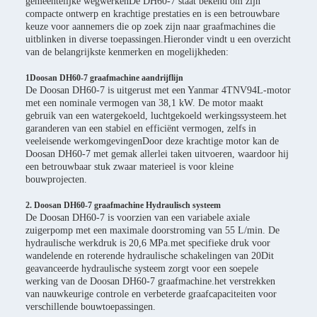
gemeentelijke wegwerkenDe DH60-7 staat bekend om zijn
compacte ontwerp en krachtige prestaties en is een betrouwbare
keuze voor aannemers die op zoek zijn naar graafmachines die
uitblinken in diverse toepassingen.Hieronder vindt u een overzicht
van de belangrijkste kenmerken en mogelijkheden:
1Doosan DH60-7 graafmachine aandrijflijn
De Doosan DH60-7 is uitgerust met een Yanmar 4TNV94L-motor
met een nominale vermogen van 38,1 kW. De motor maakt
gebruik van een watergekoeld, luchtgekoeld werkingssysteem.het
garanderen van een stabiel en efficiënt vermogen, zelfs in
veeleisende werkomgevingenDoor deze krachtige motor kan de
Doosan DH60-7 met gemak allerlei taken uitvoeren, waardoor hij
een betrouwbaar stuk zwaar materieel is voor kleine
bouwprojecten.
2. Doosan DH60-7 graafmachine Hydraulisch systeem
De Doosan DH60-7 is voorzien van een variabele axiale
zuigerpomp met een maximale doorstroming van 55 L/min. De
hydraulische werkdruk is 20,6 MPa.met specifieke druk voor
wandelende en roterende hydraulische schakelingen van 20Dit
geavanceerde hydraulische systeem zorgt voor een soepele
werking van de Doosan DH60-7 graafmachine.het verstrekken
van nauwkeurige controle en verbeterde graafcapaciteiten voor
verschillende bouwtoepassingen.