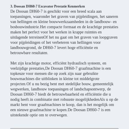
3. Doosan DH60-7 Excavator Prestatie Kenmerken
De Doosan DH60-7 is geschikt voor een breed scala aan
toepassingen, waaronder het graven van pijpleidingen, het saneren
van hellingen en kleine bouwwerkzaamheden in de landbouw- en
bosbouwindustrie.Het compacte formaat en de krachtige prestaties
maken het perfect voor het werken in krappe ruimtes en
uitdagende terreinenOf het nu gaat om het graven van loopgraven
voor pijpleidingen of het verbeteren van hellingen voor
landbouwgrond, de DH60-7 levert hoge efficiëntie en
betrouwbare resultaten.
Met zijn krachtige motor, efficiënt hydraulisch systeem, en
veelzijdige prestaties,De Doosan DH60-7 graafmachine is een
topkeuze voor mensen die op zoek zijn naar gebruikte
bouwmachines die uitblinken in kleine tot middelgrote
projecten.Of u nu bezig bent met stedelijke bouw, gemeentelijk
wegwerken, landbouw toepassingen of landschapsontwerp, de
Doosan DH60-7 biedt de betrouwbaarheid en efficiëntie die u
nodig heeft.in combinatie met robuuste mogelijkhedenAls u op de
markt bent voor graafmachines te koop, dan is het mogelijk om
een nieuwe graafmachine te kopen.De Doosan DH60-7 is een
uitstekende optie om te overwegen.