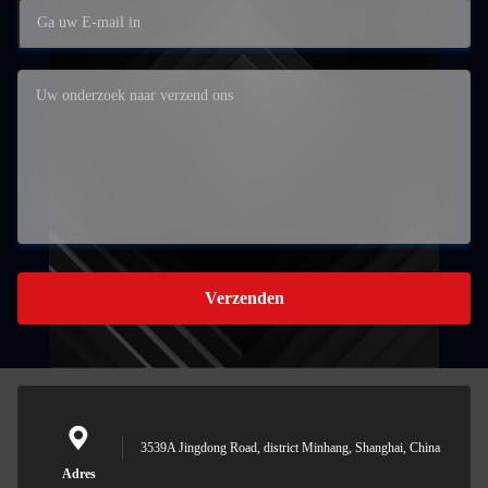
Verzenden
3539A Jingdong Road, district Minhang, Shanghai, China
Adres