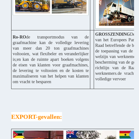
GROSSZENDING
De C
Ro-RO
de transportmodus van de
van het Europees Parle
graafmachine kan de volledige levering
Raad betreffende de bes
van meer dan 20 ton graafmachines
de toepassing van de ri
voltooien, wat flexibeler en veranderlijker
welzijn van werknemers 
is;en kan de ruimte apart boeken volgens
bescherming van de gezo
de eisen van klanten voor graafmachines,
richtlijn van de Raad
de levering te voltooien en de kosten te
werknemers.de vracht k
maximaliseren van het helpen van klanten
volledige vervoer
om vracht te besparen
EXPORT-gevallen: