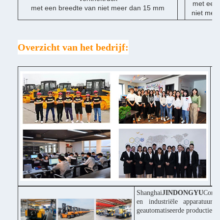
met een 
met een breedte van niet meer dan 15 mm
niet mee
Overzicht van het bedrijf:
♦ 
♦ 
Po
♦ 
in
♦ 
pr
Shanghai
JINDONGYU
Const
en industriële apparatuur
geautomatiseerde productiepr