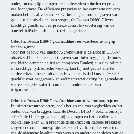
ondergrondse pijpleidingen, reparatiewerkzaamheden en graven
van loopgraven.De efficiënte prestaties en het compacte ontwerp
maken het ideaal voor strakkeOf het nu gaat om het graven van
grond of het nivelleren van wegen, de Doosan DH60-7 levert
krachtige graafkracht en precieze controle.verbetering van de
bouwefficiëntie in drukke stedelijke gebieden.
Gebruikte Doosan DH60-7 graafmachine voor waterbescherming op
landbouwgrond
Voor het behoud van landbouwgrondwater is de Doosan DH60-7
uitstekend in taken zoals het graven van rioleringsgaten, de bouw
van kleine dammen en irrigatieprojecten.Dankzij zijn flexibiliteit
en krachtige hydraulische werking kan hij met gemak allerlei
aardewerkzaamheden uitvoerenBovendien is de Doosan DH60-7
geschikt voor baggerwerk en sedimentverwijdering.het garanderen
van een soepele waterstroom en het onderhouden van
irrigatiesystemen.
Gebruikte Doosan DH60-7 graafmachine voor infrastructuurprojecten
In infrastructuurprojecten, zoals het graven van wegbedden en het
onderhoud van bruggen, staat de Doosan DH60-7 bekend om zijn
efficiëntie bij het graven van pijpleidingen en het invullen van
backfilling-taken.Zijn krachtige graafkracht en stabiele prestaties
zorgen ervoor dat bouwprojecten soepel verlopen, het verbeteren
van de algemene kwaliteit van wegen en andere onderdelen van de