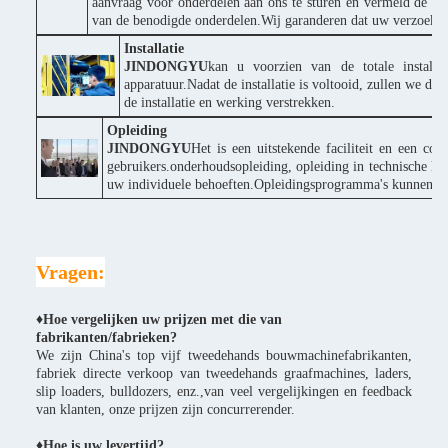
aanvraag voor onderdelen aan ons te sturen en vermeld de p
van de benodigde onderdelen.Wij garanderen dat uw verzoek s
Installatie
JINDONGYU
kan u voorzien van de totale installa
apparatuur.Nadat de installatie is voltooid, zullen we d
de installatie en werking verstrekken.
Opleiding
JINDONGYU
Het is een uitstekende faciliteit en een co
gebruikers.onderhoudsopleiding, opleiding in technische ke
uw individuele behoeften.Opleidingsprogramma's kunnen wor
Vragen:
♦Hoe vergelijken uw prijzen met die van
fabrikanten/fabrieken?
We zijn China's top vijf tweedehands bouwmachinefabrikanten,
fabriek directe verkoop van tweedehands graafmachines, laders,
slip loaders, bulldozers, enz.,van veel vergelijkingen en feedback
van klanten, onze prijzen zijn concurrerender.
♦
Hoe is uw levertijd?