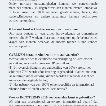
Onder normale omstandigheden kunnen we conventionele
machines binnen 7-10 dagen direct aan klanten leveren, omdat we
in totaal meer dan 1000 eenheden graafmachines, laders, slip
loaders,Buldozers en andere apparatuur kunnen rechtstreeks
worden verzonden..
♦Hoe snel kunt u klantverzoeken beantwoorden?
Ons team bestaat uit een groep hardwerkende en dynamische
mensen, die 24/7 werken, klaar om te reageren op de behoeften en
vragen van klanten, waarvan de meeste binnen 8 uur kunnen
worden opgelost.
♦WELKEN betaalmethoden kunt u aanvaarden?
Meestal kunnen we telegrafische overschrijving of kredietbrief
gebruiken, en soms kunnen we DP gebruiken.
(1) Bij overschrijving is een aanbetaling van 30% vereist, het
saldo van 70% wordt vóór levering afgehandeld, klanten met een
langetermijnsamenwerking kunnen worden afgehandeld met een
kopie van de originele lading.
(2) Het gebruik van een 100% onherroepelijke en internationaal
erkende letter of credit zonder "soft terms"!
♦Welke INCOTERMS 2010 voorwaarden kunt u gebruiken?
Wij zijn een professioneel en ervaren internationaal bedrijf dat
kan omgaan met
2010, we hebben meestal te maken