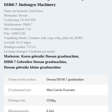
DH60-7 Jindongyu Machinery
Plaats van herkomst: Zuid-Korea
Merknaam: Doosan
Certificering: CE IOS EPA
Modelnummer: Dh60-7
Min. bestelaantal: 1 set
Prijs: 12000 USD
Verpakking Details: Container, bulk cargo schip, platte rek, RORO
Levertijd: 10-15 dagen
Betalingscondities: T/T,L/C
Levering vermogen: 8 eenheden per maand
Markeren:
Korea gebruikt Doosan graafmachine
,
DH60-7 Gebruikte Doosan graafmachine
,
Doosan gebruikt kleine graafmachine
1Naam van het product:
Doosan DH 60-7 graafmachine
2Verplaatsend type:
Mini Crawler Excavator
3Werkgewicht:
5550kg
4Bucketcapaciteit:
0.2m3