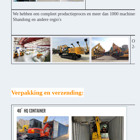
We hebben een compleet productieproces en meer dan 1000 machines inv
Shandong en andere regio's
Onze
2-3 
Verpakking en verzending: