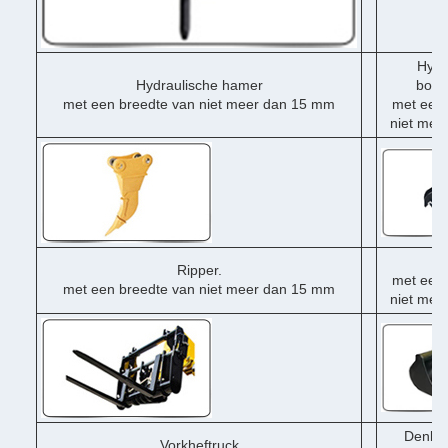
Hydr
Hydraulische hamer
boor
met een breedte van niet meer dan 15 mm
met een 
niet mee
Du
Ripper.
met een 
met een breedte van niet meer dan 15 mm
niet mee
Denklo
Vorkheftruck