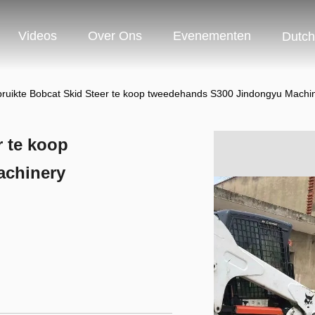
Videos
Over Ons
Evenementen
Dutch
ruikte Bobcat Skid Steer te koop tweedehands S300 Jindongyu Machi
 te koop
achinery