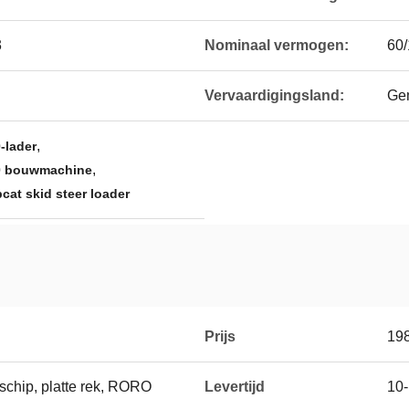
3
Nominaal vermogen:
60
Vervaardigingsland:
Ge
,
-lader
,
0 bouwmachine
cat skid steer loader
Prijs
19
 schip, platte rek, RORO
Levertijd
10