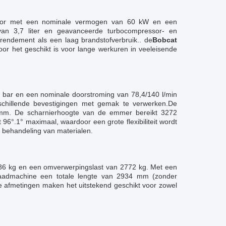
or met een nominale vermogen van 60 kW en een
an 3,7 liter en geavanceerde turbocompressor- en
 rendement als een laag brandstofverbruik.. de
Bobcat
door het geschikt is voor lange werkuren in veeleisende
28 bar en een nominale doorstroming van 78,4/140 l/min
schillende bevestigingen met gemak te verwerken.De
 mm. De scharnierhoogte van de emmer bereikt 3272
6°.1° maximaal, waardoor een grote flexibiliteit wordt
 behandeling van materialen.
86 kg en een omverwerpingslast van 2772 kg. Met een
 laadmachine een totale lengte van 2934 mm (zonder
 afmetingen maken het uitstekend geschikt voor zowel