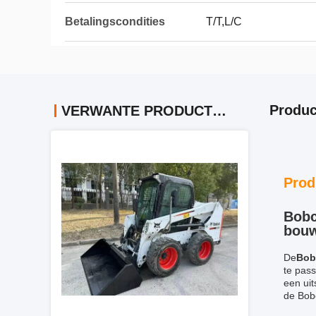
Betalingscondities
T/T,L/C
Produc
VERWANTE PRODUCTEN
Prod
Bobc
bou
De
Bob
te pas
een ui
de Bobc