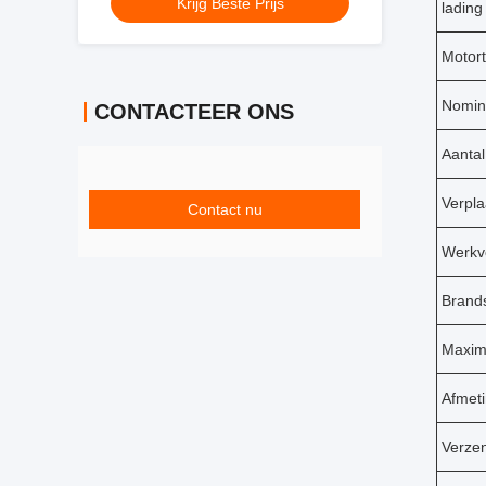
Krijg Beste Prijs
lading
Motor
Nomin
CONTACTEER ONS
Aantal
Verpla
Contact nu
Werkv
Brands
Maxima
Afmet
Verze