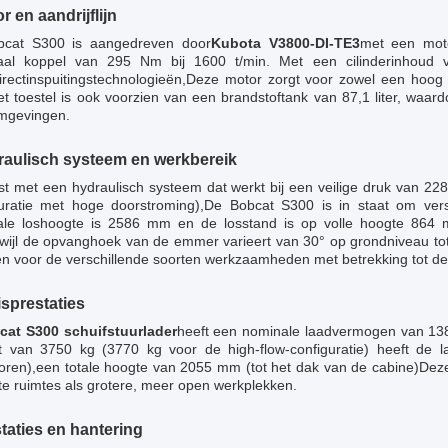
r en aandrijflijn
cat S300 is aangedreven door
Kubota V3800-DI-TE3
met een mot
al koppel van 295 Nm bij 1600 t/min. Met een cilinderinhoud v
directinspuitingstechnologieën,Deze motor zorgt voor zowel een hoog
t toestel is ook voorzien van een brandstoftank van 87,1 liter, waar
mgevingen.
aulisch systeem en werkbereik
ust met een hydraulisch systeem dat werkt bij een veilige druk van 2
guratie met hoge doorstroming),De Bobcat S300 is in staat om ver
le loshoogte is 2586 mm en de losstand is op volle hoogte 864
ijl de opvanghoek van de emmer varieert van 30° op grondniveau tot 9
n voor de verschillende soorten werkzaamheden met betrekking tot de
sprestaties
cat S300 schuifstuurlader
heeft een nominale laadvermogen van 13
t van 3750 kg (3770 kg voor de high-flow-configuratie) heeft de
oren),een totale hoogte van 2055 mm (tot het dak van de cabine)Deze
te ruimtes als grotere, meer open werkplekken.
taties en hantering