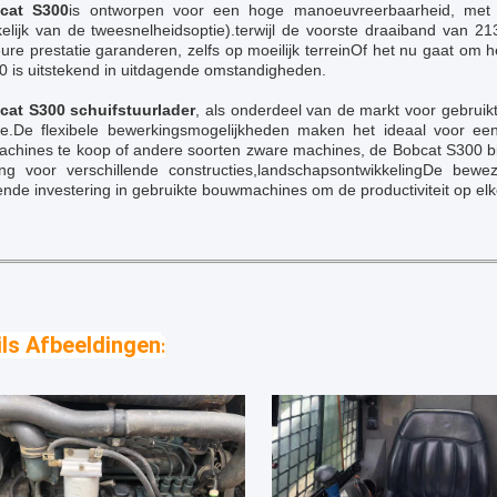
cat S300
is ontworpen voor een hoge manoeuvreerbaarheid, met
kelijk van de tweesnelheidsoptie).terwijl de voorste draaiband va
ure prestatie garanderen, zelfs op moeilijk terreinOf het nu gaat om
0 is uitstekend in uitdagende omstandigheden.
cat S300 schuifstuurlader
, als onderdeel van de markt voor gebruik
e.De flexibele bewerkingsmogelijkheden maken het ideaal voor e
achines te koop of andere soorten zware machines, de Bobcat S300 bi
ing voor verschillende constructies,landschapsontwikkelingDe be
ende investering in gebruikte bouwmachines om de productiviteit op el
ils Afbeeldingen
: