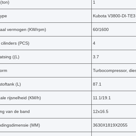
 (ton)
1
type
Kubota V3800-DI-TE3
aal vermogen (KW/rpm)
60/1600
 cilinders (PCS)
4
atsing ((L)
3.7
orm
Turbocompressor, diese
toftank (L)
87.1
le rijsnelheid (KM/h)
11.1/19.1
ing van de band
12x16.5
ndingsdimensie (MM)
3630X1819X2055