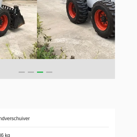
ndverschuiver
86 kg