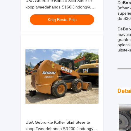
USA Gebruikte Bobcat Skid Steer te
De
Bob
koop tweedehands S160 Jindongyu
(afhan
superie
Machinery
de S30
Krijg Beste Prijs
De
Bob
machin
graafm
oploss
uitstek
Deta
USA Gebruikte Koffer Skid Steer te
koop Tweedehands SR200 Jindongyu