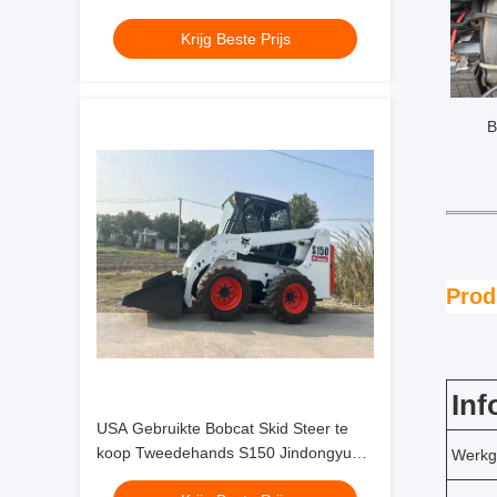
Machinery
Krijg Beste Prijs
B
Prod
Inf
USA Gebruikte Bobcat Skid Steer te
koop Tweedehands S150 Jindongyu
Werkg
Machinery