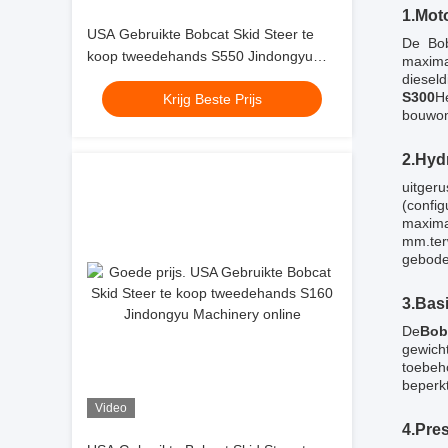
1.
Moto
USA Gebruikte Bobcat Skid Steer te
De Bob
koop tweedehands S550 Jindongyu
maxima
Machinery
diesel
S300
He
Krijg Beste Prijs
bouwo
2.
Hydr
uitger
(confi
maxima
mm.terw
gebode
3.
Basi
De
Bob
gewich
toebeh
beperk
Video
4.
Pres