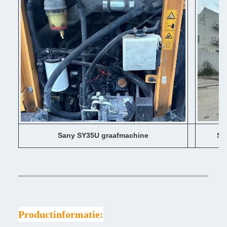
Sany SY35U graafmachine
Sa
Productinformatie: