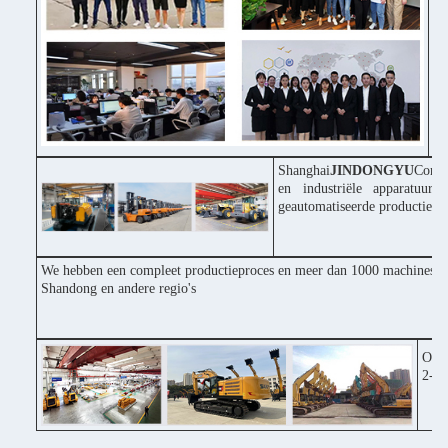
♦ 
in
♦ 
pr
Shanghai
JINDONGYU
Const
en industriële apparatuur
geautomatiseerde productiepr
We hebben een compleet productieproces en meer dan 1000 machines inv
Shandong en andere regio's
Onze
2-3 