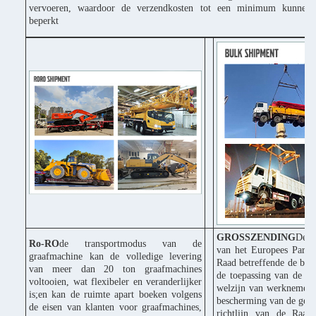
vervoeren, waardoor de verzendkosten tot een minimum kunnen
beperkt
GROSSZENDING
De C
Ro-RO
de transportmodus van de
van het Europees Parle
graafmachine kan de volledige levering
Raad betreffende de bes
van meer dan 20 ton graafmachines
de toepassing van de ri
voltooien, wat flexibeler en veranderlijker
welzijn van werknemers 
is;en kan de ruimte apart boeken volgens
bescherming van de gezo
de eisen van klanten voor graafmachines,
richtlijn van de Raad