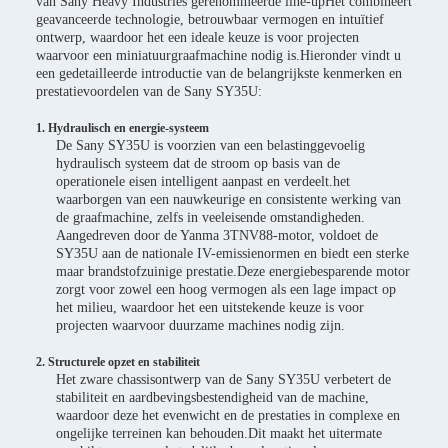
van Sany Heavy Industries gerenommeerde line-upHet combineert
geavanceerde technologie, betrouwbaar vermogen en intuïtief
ontwerp, waardoor het een ideale keuze is voor projecten
waarvoor een miniatuurgraafmachine nodig is.Hieronder vindt u
een gedetailleerde introductie van de belangrijkste kenmerken en
prestatievoordelen van de Sany SY35U:
1. Hydraulisch en energie-systeem
De Sany SY35U is voorzien van een belastinggevoelig
hydraulisch systeem dat de stroom op basis van de
operationele eisen intelligent aanpast en verdeelt.het
waarborgen van een nauwkeurige en consistente werking van
de graafmachine, zelfs in veeleisende omstandigheden.
Aangedreven door de Yanma 3TNV88-motor, voldoet de
SY35U aan de nationale IV-emissienormen en biedt een sterke
maar brandstofzuinige prestatie.Deze energiebesparende motor
zorgt voor zowel een hoog vermogen als een lage impact op
het milieu, waardoor het een uitstekende keuze is voor
projecten waarvoor duurzame machines nodig zijn.
2. Structurele opzet en stabiliteit
Het zware chassisontwerp van de Sany SY35U verbetert de
stabiliteit en aardbevingsbestendigheid van de machine,
waardoor deze het evenwicht en de prestaties in complexe en
ongelijke terreinen kan behouden.Dit maakt het uitermate