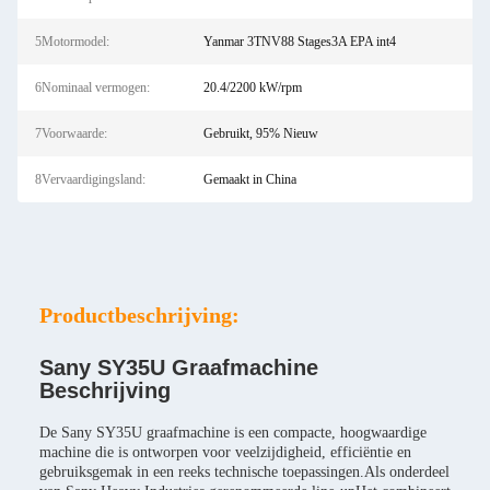
5Motormodel:
Yanmar 3TNV88 Stages3A EPA int4
6Nominaal vermogen:
20.4/2200 kW/rpm
7Voorwaarde:
Gebruikt, 95% Nieuw
8Vervaardigingsland:
Gemaakt in China
Productbeschrijving:
Sany SY35U Graafmachine
Beschrijving
De Sany SY35U graafmachine is een compacte, hoogwaardige
machine die is ontworpen voor veelzijdigheid, efficiëntie en
gebruiksgemak in een reeks technische toepassingen.Als onderdeel