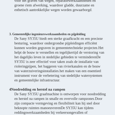
voor het graven van wegen, reparatiewerkzaamheden en
groene riem afwerking, waardoor gladde, duurzame en
esthetisch aantrekkelijke wegen worden gewaarborgd.
3. Gemeentelijke ingenieurswerkzaamheden en pijpleiding
De Sany SY35U biedt een sterke graafkracht en een precieze
besturing, waardoor ondergrondse pijpleidingen efficiënt
kunnen worden gegraven in gemeentetechnieke projecten.Het
helpt de bouw te versnellen en tegelijkertijd de verstoring van
het dagelijks leven in stedelijke gebieden te verminderenDe
SY35U is zeer effectief voor taken zoals de installatie van
rioleringpijpen, het baggeren van rivierkanalen en de bouw
van waterzuiveringsinstallaties.het maken van een essentieel
instrument voor de verbetering van stedelijke watersystemen
en gemeentelijke infrastructuur.
4Noodredding en herstel na rampen
De Sany SY35U graafmachine is ontworpen voor noodredding
en herstel na rampen in smalle en overvolle rampzones.Door
zijn compacte vormgeving en flexibiliteit kan hij snel door
beknopte ruimtes manoeuvrerenDe SY35U kan tijdens
reddingswerkzaamheden bij verkeersongevallen of