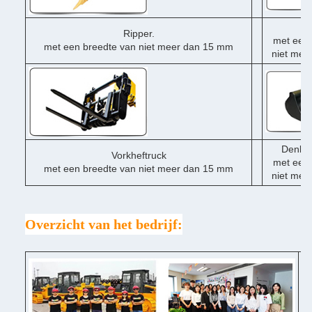
Du
Ripper.
met een 
met een breedte van niet meer dan 15 mm
niet mee
Denklo
Vorkheftruck
met een 
met een breedte van niet meer dan 15 mm
niet mee
Overzicht van het bedrijf:
♦ 
♦ 
Po