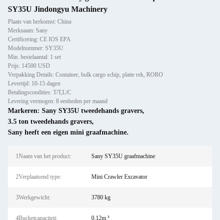
SY35U Jindongyu Machinery
Plaats van herkomst: China
Merknaam: Sany
Certificering: CE IOS EPA
Modelnummer: SY35U
Min. bestelaantal: 1 set
Prijs: 14500 USD
Verpakking Details: Container, bulk cargo schip, platte rek, RORO
Levertijd: 10-15 dagen
Betalingscondities: T/T,L/C
Levering vermogen: 8 eenheden per maand
Markeren:
Sany SY35U tweedehands gravers
,
3.5 ton tweedehands gravers
,
Sany heeft een eigen mini graafmachine.
1Naam van het product:
Sany SY35U graafmachine
2Verplaatsend type:
Mini Crawler Excavator
3Werkgewicht:
3780 kg
4Bucketcapaciteit:
0.12m ³