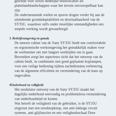
geschikt voor zowel stedelijke bouwlocaties als
plattelandslandschappen waar het terrein onvoorspelbaar kan
zijn.
De ondersteunende wielen en sporen dragen verder bij aan de
uitstekende grondadaptabiliteit en doorlaatbaarheid van de
SY35U, waardoor zelfs onder moeilijke omstandigheden een
soepele werking wordt gewaarborgd.
3. Bedrijfsomgeving en gemak
De nieuwe cabine van de Sany SY35U biedt een comfortabele
en ergonomische werkomgeving.het gemakkelijk maken voor
de werknemer om met langere werktijden om te gaan.
Bovendien zorgt het superieure zicht dat het ontwerp van de
cabine biedt, in combinatie met goed geplaatste koplampen,
voor een veilige bediening tijdens nachtdiensten,verbetering
van de algemene efficiëntie en vermindering van de kans op
ongevallen.
4Onderhoud en veiligheid
Het modulaire ontwerp van de Sany SY35U maakt het
dagelijks onderhoud eenvoudig en probleemloos.vermindering
van onderhoudstijd en kosten.
Wat betreft de veiligheid van de gebruiker, is de SY35U
uitgerust met een noodstopknop, een anti-lekkage circuit
systeem, anti-glijfuncties en een veiligheidsschaal.Deze