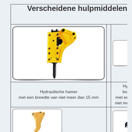
Verscheidene hulpmiddelen 
Hydr
Hydraulische hamer
boor
met een breedte van niet meer dan 15 mm
met een 
niet mee