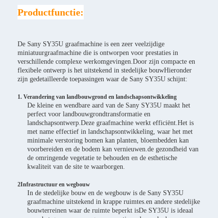
Productfunctie:
De Sany SY35U graafmachine is een zeer veelzijdige
miniatuurgraafmachine die is ontworpen voor prestaties in
verschillende complexe werkomgevingen.Door zijn compacte en
flexibele ontwerp is het uitstekend in stedelijke bouwHieronder
zijn gedetailleerde toepassingen waar de Sany SY35U schijnt:
1. Verandering van landbouwgrond en landschapsontwikkeling
De kleine en wendbare aard van de Sany SY35U maakt het
perfect voor landbouwgrondtransformatie en
landschapsontwerp.Deze graafmachine werkt efficiënt.Het is
met name effectief in landschapsontwikkeling, waar het met
minimale verstoring bomen kan planten, bloembedden kan
voorbereiden en de bodem kan vernieuwen.de gezondheid van
de omringende vegetatie te behouden en de esthetische
kwaliteit van de site te waarborgen.
2Infrastructuur en wegbouw
In de stedelijke bouw en de wegbouw is de Sany SY35U
graafmachine uitstekend in krappe ruimtes.en andere stedelijke
bouwterreinen waar de ruimte beperkt isDe SY35U is ideaal