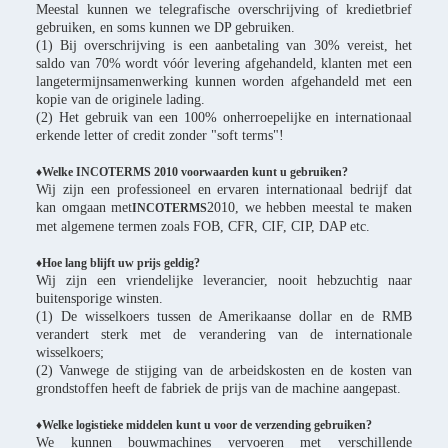
Meestal kunnen we telegrafische overschrijving of kredietbrief
gebruiken, en soms kunnen we DP gebruiken.
(1) Bij overschrijving is een aanbetaling van 30% vereist, het
saldo van 70% wordt vóór levering afgehandeld, klanten met een
langetermijnsamenwerking kunnen worden afgehandeld met een
kopie van de originele lading.
(2) Het gebruik van een 100% onherroepelijke en internationaal
erkende letter of credit zonder "soft terms"!
♦Welke INCOTERMS 2010 voorwaarden kunt u gebruiken?
Wij zijn een professioneel en ervaren internationaal bedrijf dat
kan omgaan met
2010, we hebben meestal te maken
INCOTERMS
met algemene termen zoals FOB, CFR, CIF, CIP, DAP etc.
♦Hoe lang blijft uw prijs geldig?
Wij zijn een vriendelijke leverancier, nooit hebzuchtig naar
buitensporige winsten.
(1) De wisselkoers tussen de Amerikaanse dollar en de RMB
verandert sterk met de verandering van de internationale
wisselkoers;
(2) Vanwege de stijging van de arbeidskosten en de kosten van
grondstoffen heeft de fabriek de prijs van de machine aangepast.
♦Welke logistieke middelen kunt u voor de verzending gebruiken?
We kunnen bouwmachines vervoeren met verschillende