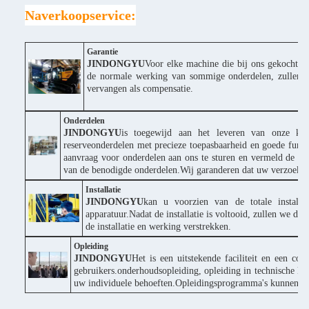
Naverkoopservice:
Garantie
JINDONGYU
Voor elke machine die bij ons gekocht wor
de normale werking van sommige onderdelen, zullen wi
vervangen als compensatie.
Onderdelen
JINDONGYU
is toegewijd aan het leveren van onze klan
reserveonderdelen met precieze toepasbaarheid en goede funct
aanvraag voor onderdelen aan ons te sturen en vermeld de p
van de benodigde onderdelen.Wij garanderen dat uw verzoek s
Installatie
JINDONGYU
kan u voorzien van de totale installa
apparatuur.Nadat de installatie is voltooid, zullen we d
de installatie en werking verstrekken.
Opleiding
JINDONGYU
Het is een uitstekende faciliteit en een co
gebruikers.onderhoudsopleiding, opleiding in technische ke
uw individuele behoeften.Opleidingsprogramma's kunnen wor