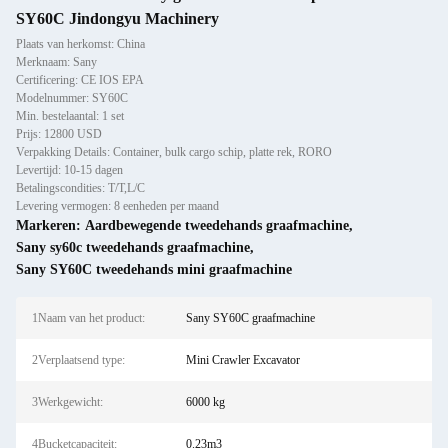
SY60C Jindongyu Machinery
Plaats van herkomst: China
Merknaam: Sany
Certificering: CE IOS EPA
Modelnummer: SY60C
Min. bestelaantal: 1 set
Prijs: 12800 USD
Verpakking Details: Container, bulk cargo schip, platte rek, RORO
Levertijd: 10-15 dagen
Betalingscondities: T/T,L/C
Levering vermogen: 8 eenheden per maand
Markeren:
Aardbewegende tweedehands graafmachine
,
Sany sy60c tweedehands graafmachine
,
Sany SY60C tweedehands mini graafmachine
1Naam van het product:
Sany SY60C graafmachine
2Verplaatsend type:
Mini Crawler Excavator
3Werkgewicht:
6000 kg
4Bucketcapaciteit:
0.23m3