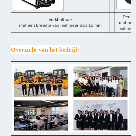
Denklo
Vorkheftruck
met een 
met een breedte van niet meer dan 15 mm
niet mee
Overzicht van het bedrijf:
♦ 
♦ 
Po
♦ 
in
♦ 
pr