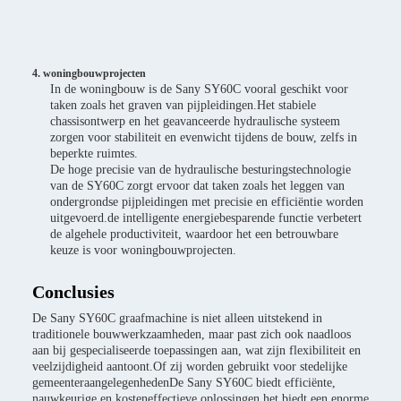
4. woningbouwprojecten
In de woningbouw is de Sany SY60C vooral geschikt voor
taken zoals het graven van pijpleidingen.Het stabiele
chassisontwerp en het geavanceerde hydraulische systeem
zorgen voor stabiliteit en evenwicht tijdens de bouw, zelfs in
beperkte ruimtes.
De hoge precisie van de hydraulische besturingstechnologie
van de SY60C zorgt ervoor dat taken zoals het leggen van
ondergrondse pijpleidingen met precisie en efficiëntie worden
uitgevoerd.de intelligente energiebesparende functie verbetert
de algehele productiviteit, waardoor het een betrouwbare
keuze is voor woningbouwprojecten.
Conclusies
De Sany SY60C graafmachine is niet alleen uitstekend in
traditionele bouwwerkzaamheden, maar past zich ook naadloos
aan bij gespecialiseerde toepassingen aan, wat zijn flexibiliteit en
veelzijdigheid aantoont.Of zij worden gebruikt voor stedelijke
gemeenteraangelegenhedenDe Sany SY60C biedt efficiënte,
nauwkeurige en kosteneffectieve oplossingen.het biedt een enorme