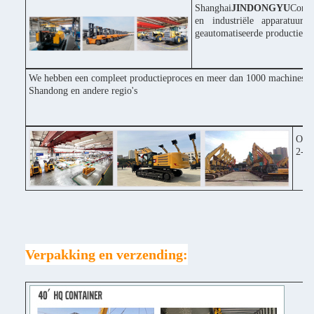
Shanghai
JINDONGYU
Const
en industriële apparatuur
geautomatiseerde productiepr
We hebben een compleet productieproces en meer dan 1000 machines inv
Shandong en andere regio's
Onze
2-3 
Verpakking en verzending: