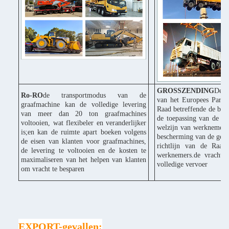
GROSSZENDING
De C
Ro-RO
de transportmodus van de
van het Europees Parle
graafmachine kan de volledige levering
Raad betreffende de bes
van meer dan 20 ton graafmachines
de toepassing van de ri
voltooien, wat flexibeler en veranderlijker
welzijn van werknemers 
is;en kan de ruimte apart boeken volgens
bescherming van de gezo
de eisen van klanten voor graafmachines,
richtlijn van de Raad
de levering te voltooien en de kosten te
werknemers.de vracht k
maximaliseren van het helpen van klanten
volledige vervoer
om vracht te besparen
EXPORT-gevallen: