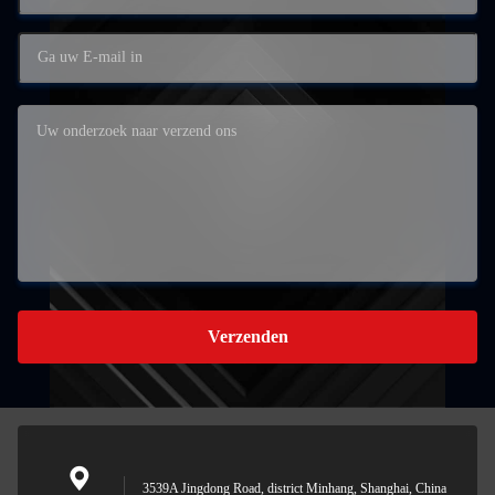
Verzenden
3539A Jingdong Road, district Minhang, Shanghai, China