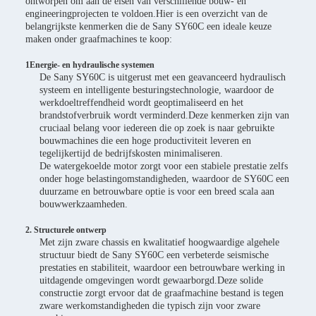
ontworpen om aan de eisen van verschillende bouw- en
engineeringprojecten te voldoen.Hier is een overzicht van de
belangrijkste kenmerken die de Sany SY60C een ideale keuze
maken onder graafmachines te koop:
1Energie- en hydraulische systemen
De Sany SY60C is uitgerust met een geavanceerd hydraulisch
systeem en intelligente besturingstechnologie, waardoor de
werkdoeltreffendheid wordt geoptimaliseerd en het
brandstofverbruik wordt verminderd.Deze kenmerken zijn van
cruciaal belang voor iedereen die op zoek is naar gebruikte
bouwmachines die een hoge productiviteit leveren en
tegelijkertijd de bedrijfskosten minimaliseren.
De watergekoelde motor zorgt voor een stabiele prestatie zelfs
onder hoge belastingomstandigheden, waardoor de SY60C een
duurzame en betrouwbare optie is voor een breed scala aan
bouwwerkzaamheden.
2. Structurele ontwerp
Met zijn zware chassis en kwalitatief hoogwaardige algehele
structuur biedt de Sany SY60C een verbeterde seismische
prestaties en stabiliteit, waardoor een betrouwbare werking in
uitdagende omgevingen wordt gewaarborgd.Deze solide
constructie zorgt ervoor dat de graafmachine bestand is tegen
zware werkomstandigheden die typisch zijn voor zware