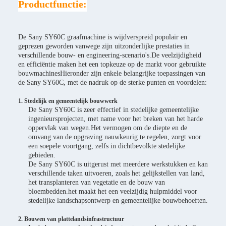
Productfunctie:
De Sany SY60C graafmachine is wijdverspreid populair en
geprezen geworden vanwege zijn uitzonderlijke prestaties in
verschillende bouw- en engineering-scenario's.De veelzijdigheid
en efficiëntie maken het een topkeuze op de markt voor gebruikte
bouwmachinesHieronder zijn enkele belangrijke toepassingen van
de Sany SY60C, met de nadruk op de sterke punten en voordelen:
1. Stedelijk en gemeentelijk bouwwerk
De Sany SY60C is zeer effectief in stedelijke gemeentelijke
ingenieursprojecten, met name voor het breken van het harde
oppervlak van wegen.Het vermogen om de diepte en de
omvang van de opgraving nauwkeurig te regelen, zorgt voor
een soepele voortgang, zelfs in dichtbevolkte stedelijke
gebieden.
De Sany SY60C is uitgerust met meerdere werkstukken en kan
verschillende taken uitvoeren, zoals het gelijkstellen van land,
het transplanteren van vegetatie en de bouw van
bloembedden.het maakt het een veelzijdig hulpmiddel voor
stedelijke landschapsontwerp en gemeentelijke bouwbehoeften.
2. Bouwen van plattelandsinfrastructuur