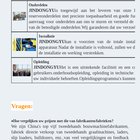
Onderdelen
JINDONGYU
is toegewijd aan het leveren van onze klan
reserveonderdelen met precieze toepasbaarheid en goede funct
aanvraag voor onderdelen aan ons te sturen en vermeld de p
van de benodigde onderdelen.Wij garanderen dat uw verzoek s
Installatie
JINDONGYU
kan u voorzien van de totale installa
apparatuur.Nadat de installatie is voltooid, zullen we d
de installatie en werking verstrekken.
Opleiding
JINDONGYU
Het is een uitstekende faciliteit en een co
gebruikers.onderhoudsopleiding, opleiding in technische ke
uw individuele behoeften.Opleidingsprogramma's kunnen wor
Vragen:
♦Hoe vergelijken uw prijzen met die van fabrikanten/fabrieken?
We zijn China's top vijf tweedehands bouwmachinefabrikanten,
fabriek directe verkoop van tweedehands graafmachines, laders,
slip loaders, bulldozers, enz.,van veel vergelijkingen en feedback