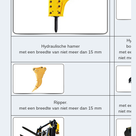
Hydr
Hydraulische hamer
boor
met een breedte van niet meer dan 15 mm
met een 
niet mee
Du
Ripper.
met een 
met een breedte van niet meer dan 15 mm
niet mee