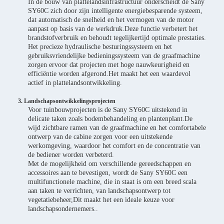
In de bouw van plattelandsinfrastructuur onderscheidt de Sany
SY60C zich door zijn intelligente energiebesparende systeem,
dat automatisch de snelheid en het vermogen van de motor
aanpast op basis van de werkdruk.Deze functie verbetert het
brandstofverbruik en behoudt tegelijkertijd optimale prestaties.
Het precieze hydraulische besturingssysteem en het
gebruiksvriendelijke bedieningssysteem van de graafmachine
zorgen ervoor dat projecten met hoge nauwkeurigheid en
efficiëntie worden afgerond.Het maakt het een waardevol
actief in plattelandsontwikkeling.
3. Landschapsontwikkelingsprojecten
Voor tuinbouwprojecten is de Sany SY60C uitstekend in
delicate taken zoals bodembehandeling en plantenplant.De
wijd zichtbare ramen van de graafmachine en het comfortabele
ontwerp van de cabine zorgen voor een uitstekende
werkomgeving, waardoor het comfort en de concentratie van
de bediener worden verbeterd.
Met de mogelijkheid om verschillende gereedschappen en
accessoires aan te bevestigen, wordt de Sany SY60C een
multifunctionele machine, die in staat is om een breed scala
aan taken te verrichten, van landschapsontwerp tot
vegetatiebeheer,Dit maakt het een ideale keuze voor
landschapsondernemers..