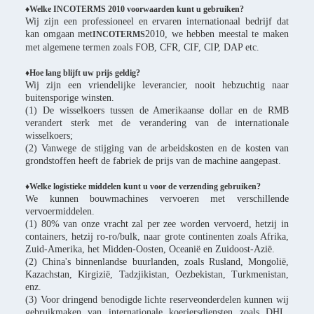
♦Welke INCOTERMS 2010 voorwaarden kunt u gebruiken?
Wij zijn een professioneel en ervaren internationaal bedrijf dat
kan omgaan met
2010, we hebben meestal te maken
INCOTERMS
met algemene termen zoals FOB, CFR, CIF, CIP, DAP etc.
♦Hoe lang blijft uw prijs geldig?
Wij zijn een vriendelijke leverancier, nooit hebzuchtig naar
buitensporige winsten.
(1) De wisselkoers tussen de Amerikaanse dollar en de RMB
verandert sterk met de verandering van de internationale
wisselkoers;
(2) Vanwege de stijging van de arbeidskosten en de kosten van
grondstoffen heeft de fabriek de prijs van de machine aangepast.
♦Welke logistieke middelen kunt u voor de verzending gebruiken?
We kunnen bouwmachines vervoeren met verschillende
vervoermiddelen.
(1) 80% van onze vracht zal per zee worden vervoerd, hetzij in
containers, hetzij ro-ro/bulk, naar grote continenten zoals Afrika,
Zuid-Amerika, het Midden-Oosten, Oceanië en Zuidoost-Azië.
(2) China's binnenlandse buurlanden, zoals Rusland, Mongolië,
Kazachstan, Kirgizië, Tadzjikistan, Oezbekistan, Turkmenistan,
enz.
(3) Voor dringend benodigde lichte reserveonderdelen kunnen wij
gebruikmaken van internationale koeriersdiensten zoals DHL,