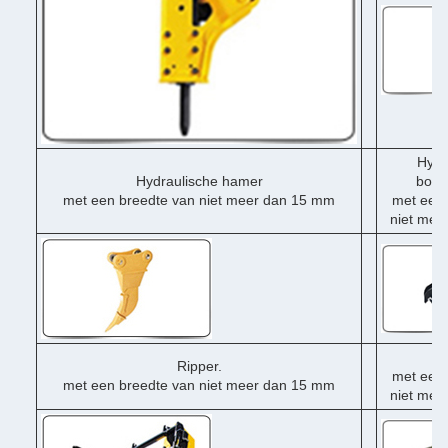
Hydr
Hydraulische hamer
boor
met een breedte van niet meer dan 15 mm
met een 
niet mee
Du
Ripper.
met een 
met een breedte van niet meer dan 15 mm
niet mee