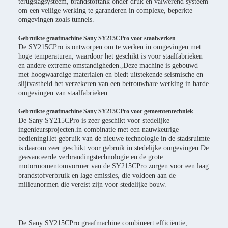
terugslagsysteem, brandstoftank onder druk en valwerend systeem
om een veilige werking te garanderen in complexe, beperkte
omgevingen zoals tunnels.
Gebruikte graafmachine Sany SY215CPro voor staalwerken
De SY215CPro is ontworpen om te werken in omgevingen met
hoge temperaturen, waardoor het geschikt is voor staalfabrieken
en andere extreme omstandigheden.,Deze machine is gebouwd
met hoogwaardige materialen en biedt uitstekende seismische en
slijtvastheid.het verzekeren van een betrouwbare werking in harde
omgevingen van staalfabrieken.
Gebruikte graafmachine Sany SY215CPro voor gemeententechniek
De Sany SY215CPro is zeer geschikt voor stedelijke
ingenieursprojecten.in combinatie met een nauwkeurige
bedieningHet gebruik van de nieuwe technologie in de stadsruimte
is daarom zeer geschikt voor gebruik in stedelijke omgevingen.De
geavanceerde verbrandingstechnologie en de grote
motormomentomvormer van de SY215CPro zorgen voor een laag
brandstofverbruik en lage emissies, die voldoen aan de
milieunormen die vereist zijn voor stedelijke bouw.
De Sany SY215CPro graafmachine combineert efficiëntie,