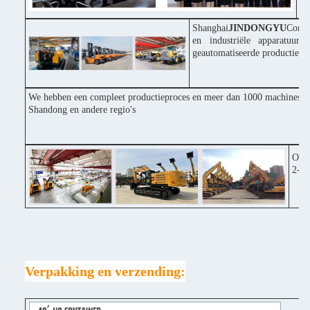
pr
Shanghai
JINDONGYU
Const
en industriële apparatuur
geautomatiseerde productiepr
We hebben een compleet productieproces en meer dan 1000 machines inv
Shandong en andere regio's
Onze
2-3 
Verpakking en verzending: