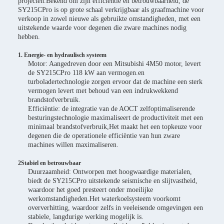
projecten.Bekend om zijn efficiëntie en betrouwbaarheid, de
SY215CPro is op grote schaal verkrijgbaar als graafmachine voor
verkoop in zowel nieuwe als gebruikte omstandigheden, met een
uitstekende waarde voor degenen die zware machines nodig
hebben.
1. Energie- en hydraulisch systeem
Motor: Aangedreven door een Mitsubishi 4M50 motor, levert
de SY215CPro 118 kW aan vermogen.en
turboladertechnologie zorgen ervoor dat de machine een sterk
vermogen levert met behoud van een indrukwekkend
brandstofverbruik.
Efficiëntie: de integratie van de AOCT zelfoptimaliserende
besturingstechnologie maximaliseert de productiviteit met een
minimaal brandstofverbruik,Het maakt het een topkeuze voor
degenen die de operationele efficiëntie van hun zware
machines willen maximaliseren.
2Stabiel en betrouwbaar
Duurzaamheid: Ontworpen met hoogwaardige materialen,
biedt de SY215CPro uitstekende seismische en slijtvastheid,
waardoor het goed presteert onder moeilijke
werkomstandigheden.Het waterkoelsysteem voorkomt
oververhitting, waardoor zelfs in veeleisende omgevingen een
stabiele, langdurige werking mogelijk is.