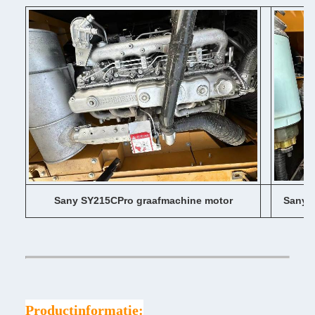
Sany SY215CPro graafmachine motor
Sany 
Productinformatie: