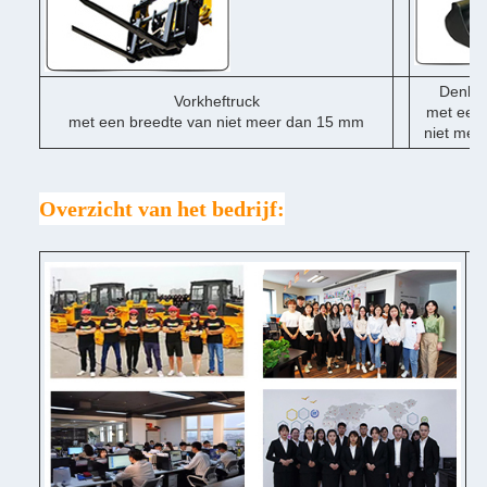
Denklo
Vorkheftruck
met een 
met een breedte van niet meer dan 15 mm
niet mee
Overzicht van het bedrijf:
♦ 
♦ 
Po
♦ 
in
♦ 