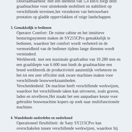
Doorlaatbaarheid: met een snelheid van 5,4 km/u zorgt deze
graafmachine voor uitstekende mobiliteit en stabiliteit op
verschillende terreinen,het verzekeren van betrouwbare
prestaties op gladde oppervlakken of ruige landschappen.
3. Gemakkelijk te bedienen
Operator Comfort: De ruime cabine en het intuïtieve
besturingssysteem maken de SY215CPro gemakkelijk te
bedienen, waardoor het comfort wordt verbeterd en de
vermoeidheid van de bediener tijdens lange diensten wordt
verminderd.
Werkbereik: met een maximale graafradius van 10.280 mm en
een graafdiepte van 6.600 mm biedt de graafmachine een
breed werkbereik.de productiviteit aanzienlijk verbeteren en
het tot een zeer efficiënt stuk zware machines maken voor
verschillende bouwwerkzaamheden.
Verscheidenheid: De machine heeft verschillende werkwijzen,
waardoor het verschillende taken kan uitvoeren, zoals graven,
laden en nivelleren,Het maakt het een aanpasbare keuze voor
gebruikte bouwmachine kopers op zoek naar multifunctionele
machines.
4. Wandelende onderdelen en onderhoud
Operationeel flexibiliteit: de Sany SY215CPro kan
overschakelen tussen verschillende werkwijzen, waardoor hij