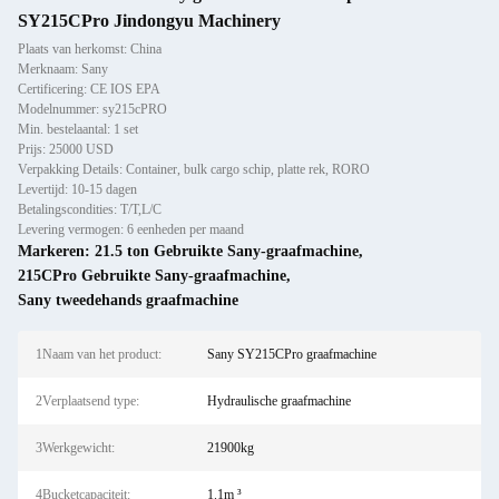
SY215CPro Jindongyu Machinery
Plaats van herkomst: China
Merknaam: Sany
Certificering: CE IOS EPA
Modelnummer: sy215cPRO
Min. bestelaantal: 1 set
Prijs: 25000 USD
Verpakking Details: Container, bulk cargo schip, platte rek, RORO
Levertijd: 10-15 dagen
Betalingscondities: T/T,L/C
Levering vermogen: 6 eenheden per maand
Markeren:
21.5 ton Gebruikte Sany-graafmachine
,
215CPro Gebruikte Sany-graafmachine
,
Sany tweedehands graafmachine
1Naam van het product:
Sany SY215CPro graafmachine
2Verplaatsend type:
Hydraulische graafmachine
3Werkgewicht:
21900kg
4Bucketcapaciteit:
1.1m ³