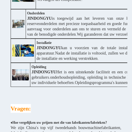
Onderdelen
JINDONGYU
is toegewijd aan het leveren van onze klan
reserveonderdelen met precieze toepasbaarheid en goede funct
aanvraag voor onderdelen aan ons te sturen en vermeld de p
van de benodigde onderdelen.Wij garanderen dat uw verzoek s
Installatie
JINDONGYU
kan u voorzien van de totale installa
apparatuur.Nadat de installatie is voltooid, zullen we d
de installatie en werking verstrekken.
Opleiding
JINDONGYU
Het is een uitstekende faciliteit en een co
gebruikers.onderhoudsopleiding, opleiding in technische ke
uw individuele behoeften.Opleidingsprogramma's kunnen wor
Vragen:
♦Hoe vergelijken uw prijzen met die van fabrikanten/fabrieken?
We zijn China's top vijf tweedehands bouwmachinefabrikanten,