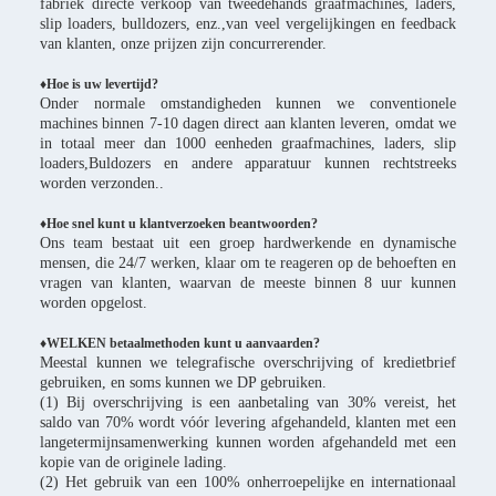
fabriek directe verkoop van tweedehands graafmachines, laders,
slip loaders, bulldozers, enz.,van veel vergelijkingen en feedback
van klanten, onze prijzen zijn concurrerender.
♦
Hoe is uw levertijd?
Onder normale omstandigheden kunnen we conventionele
machines binnen 7-10 dagen direct aan klanten leveren, omdat we
in totaal meer dan 1000 eenheden graafmachines, laders, slip
loaders,Buldozers en andere apparatuur kunnen rechtstreeks
worden verzonden..
♦Hoe snel kunt u klantverzoeken beantwoorden?
Ons team bestaat uit een groep hardwerkende en dynamische
mensen, die 24/7 werken, klaar om te reageren op de behoeften en
vragen van klanten, waarvan de meeste binnen 8 uur kunnen
worden opgelost.
♦WELKEN betaalmethoden kunt u aanvaarden?
Meestal kunnen we telegrafische overschrijving of kredietbrief
gebruiken, en soms kunnen we DP gebruiken.
(1) Bij overschrijving is een aanbetaling van 30% vereist, het
saldo van 70% wordt vóór levering afgehandeld, klanten met een
langetermijnsamenwerking kunnen worden afgehandeld met een
kopie van de originele lading.
(2) Het gebruik van een 100% onherroepelijke en internationaal