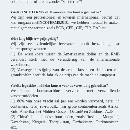
erkende letter of credit zonder "soft terms"!
♦Welke INCOTERMS 2010 voorwaarden kunt u gebruiken?
Wij zijn een professioneel en ervaren internationaal bedrijf dat
kan omgaan met
2010, we hebben meestal te maken
INCOTERMS
met algemene termen zoals FOB, CFR, CIF, CIP, DAP etc.
♦Hoe lang blijft uw prijs geldig?
Wij zijn een vriendelijke leverancier, nooit hebzuchtig naar
buitensporige winsten.
(1) De wisselkoers tussen de Amerikaanse dollar en de RMB
verandert sterk met de verandering van de internationale
wisselkoers;
(2) Vanwege de stijging van de arbeidskosten en de kosten van
grondstoffen heeft de fabriek de prijs van de machine aangepast.
♦Welke logistieke middelen kunt u voor de verzending gebruiken?
We kunnen bouwmachines vervoeren met verschillende
vervoermiddelen.
(1) 80% van onze vracht zal per zee worden vervoerd, hetzij in
containers, hetzij ro-ro/bulk, naar grote continenten zoals Afrika,
Zuid-Amerika, het Midden-Oosten, Oceanië en Zuidoost-Azië.
(2) China's binnenlandse buurlanden, zoals Rusland, Mongolië,
Kazachstan, Kirgizië, Tadzjikistan, Oezbekistan, Turkmenistan,
enz.