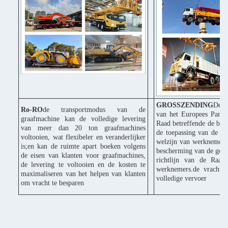
GROSSZENDING
De C
Ro-RO
de transportmodus van de
van het Europees Parle
graafmachine kan de volledige levering
Raad betreffende de bes
van meer dan 20 ton graafmachines
de toepassing van de ri
voltooien, wat flexibeler en veranderlijker
welzijn van werknemers 
is;en kan de ruimte apart boeken volgens
bescherming van de gezo
de eisen van klanten voor graafmachines,
richtlijn van de Raad
de levering te voltooien en de kosten te
werknemers.de vracht k
maximaliseren van het helpen van klanten
volledige vervoer
om vracht te besparen