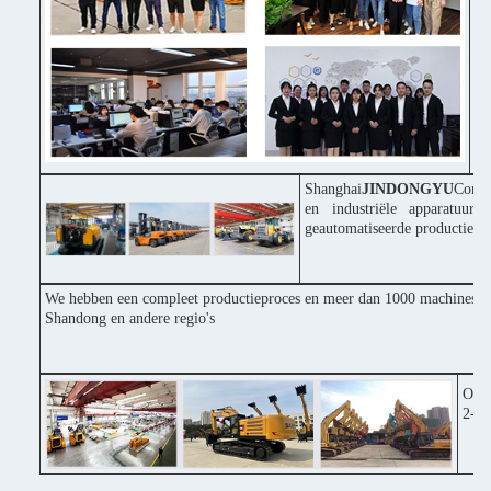
Po
♦ 
in
♦ 
pr
Shanghai
JINDONGYU
Const
en industriële apparatuur
geautomatiseerde productiepr
We hebben een compleet productieproces en meer dan 1000 machines inv
Shandong en andere regio's
Onze
2-3 