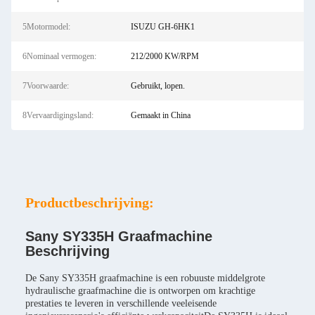
5Motormodel:
ISUZU GH-6HK1
6Nominaal vermogen:
212/2000 KW/RPM
7Voorwaarde:
Gebruikt, lopen.
8Vervaardigingsland:
Gemaakt in China
Productbeschrijving:
Sany SY335H Graafmachine
Beschrijving
De Sany SY335H graafmachine is een robuuste middelgrote
hydraulische graafmachine die is ontworpen om krachtige
prestaties te leveren in verschillende veeleisende