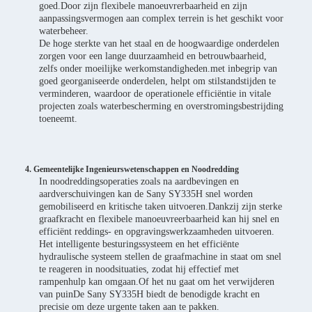
goed.Door zijn flexibele manoeuvrerbaarheid en zijn
aanpassingsvermogen aan complex terrein is het geschikt voor
waterbeheer.
De hoge sterkte van het staal en de hoogwaardige onderdelen
zorgen voor een lange duurzaamheid en betrouwbaarheid,
zelfs onder moeilijke werkomstandigheden.met inbegrip van
goed georganiseerde onderdelen, helpt om stilstandstijden te
verminderen, waardoor de operationele efficiëntie in vitale
projecten zoals waterbescherming en overstromingsbestrijding
toeneemt.
4. Gemeentelijke Ingenieurswetenschappen en Noodredding
In noodreddingsoperaties zoals na aardbevingen en
aardverschuivingen kan de Sany SY335H snel worden
gemobiliseerd en kritische taken uitvoeren.Dankzij zijn sterke
graafkracht en flexibele manoeuvreerbaarheid kan hij snel en
efficiënt reddings- en opgravingswerkzaamheden uitvoeren.
Het intelligente besturingssysteem en het efficiënte
hydraulische systeem stellen de graafmachine in staat om snel
te reageren in noodsituaties, zodat hij effectief met
rampenhulp kan omgaan.Of het nu gaat om het verwijderen
van puinDe Sany SY335H biedt de benodigde kracht en
precisie om deze urgente taken aan te pakken.