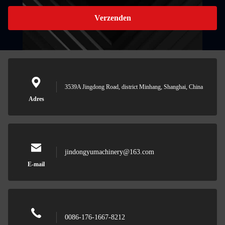
Verzenden
3539A Jingdong Road, district Minhang, Shanghai, China
Adres
jindongyumachinery@163.com
E-mail
0086-176-1667-8212