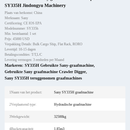
SY335H Jindongyu Machinery
Plaats van herkomst: China
Merknaam: Sany
Certificering: CE IOS EPA
Modelnummer: SY335h
Min. bestelaantal: 1 set
Prijs: 45000 USD
Verpakking Details: Bulk Cargo Ship, Flat Rack, RORO
Levertijd: 10-15 dagen
Betalingscondities: T/T,L/C
Levering vermogen: 3 eenheden per Maand
Markeren:
SY335H Gebruikte Sany-graafmachine
,
Gebruikte Sany graafmachine Crawler Digger
,
Sany SY335H teruggenomen graafmachines
1Naam van het product:
Sany SY335H graafmachine
2Verplaatsend type:
Hydraulische graafmachine
3Werkgewicht:
32500kg
4Bucketcapaciteit:
1.85m3