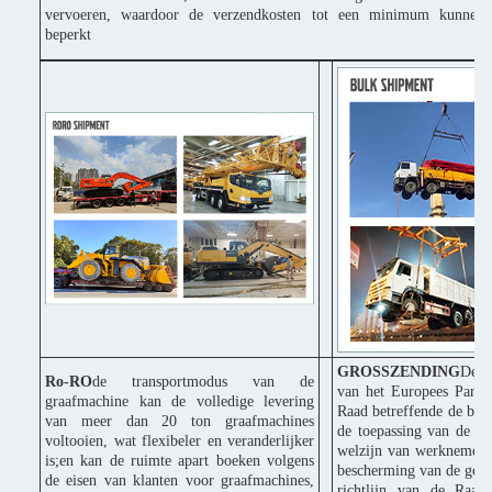
vervoeren, waardoor de verzendkosten tot een minimum kunnen
beperkt
GROSSZENDING
De C
Ro-RO
de transportmodus van de
van het Europees Parle
graafmachine kan de volledige levering
Raad betreffende de bes
van meer dan 20 ton graafmachines
de toepassing van de ri
voltooien, wat flexibeler en veranderlijker
welzijn van werknemers 
is;en kan de ruimte apart boeken volgens
bescherming van de gezo
de eisen van klanten voor graafmachines,
richtlijn van de Raad