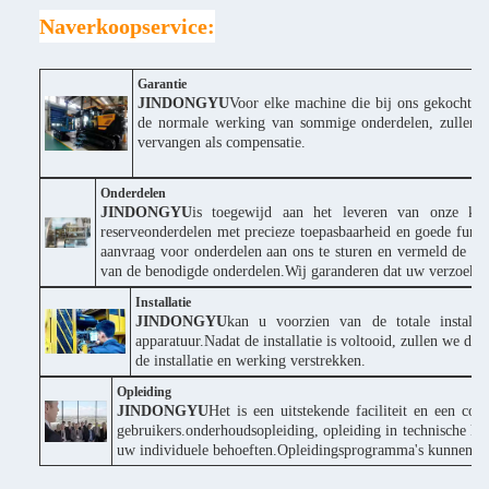
Naverkoopservice:
Garantie
JINDONGYU
Voor elke machine die bij ons gekocht wor
de normale werking van sommige onderdelen, zullen wi
vervangen als compensatie.
Onderdelen
JINDONGYU
is toegewijd aan het leveren van onze klan
reserveonderdelen met precieze toepasbaarheid en goede funct
aanvraag voor onderdelen aan ons te sturen en vermeld de p
van de benodigde onderdelen.Wij garanderen dat uw verzoek s
Installatie
JINDONGYU
kan u voorzien van de totale installa
apparatuur.Nadat de installatie is voltooid, zullen we d
de installatie en werking verstrekken.
Opleiding
JINDONGYU
Het is een uitstekende faciliteit en een co
gebruikers.onderhoudsopleiding, opleiding in technische ke
uw individuele behoeften.Opleidingsprogramma's kunnen wor