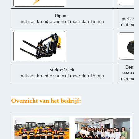
Du
Ripper.
met een 
met een breedte van niet meer dan 15 mm
niet mee
Denklo
Vorkheftruck
met een 
met een breedte van niet meer dan 15 mm
niet mee
Overzicht van het bedrijf:
♦ 
♦ 