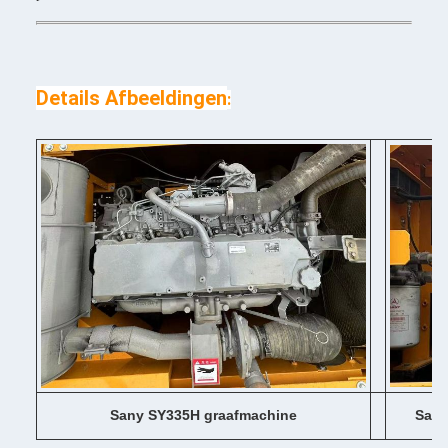
Details Afbeeldingen
:
Sany SY335H graafmachine
Sany