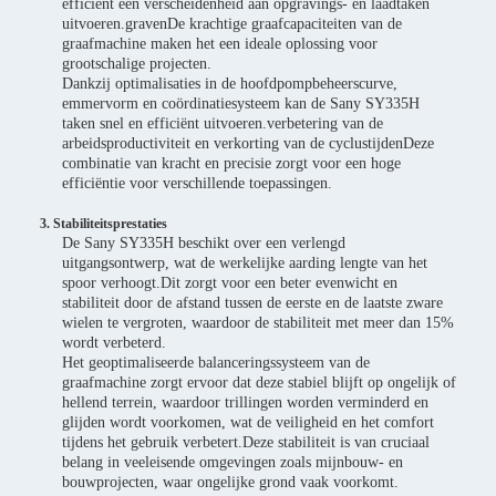
efficiënt een verscheidenheid aan opgravings- en laadtaken
uitvoeren.gravenDe krachtige graafcapaciteiten van de
graafmachine maken het een ideale oplossing voor
grootschalige projecten.
Dankzij optimalisaties in de hoofdpompbeheerscurve,
emmervorm en coördinatiesysteem kan de Sany SY335H
taken snel en efficiënt uitvoeren.verbetering van de
arbeidsproductiviteit en verkorting van de cyclustijdenDeze
combinatie van kracht en precisie zorgt voor een hoge
efficiëntie voor verschillende toepassingen.
3. Stabiliteitsprestaties
De Sany SY335H beschikt over een verlengd
uitgangsontwerp, wat de werkelijke aarding lengte van het
spoor verhoogt.Dit zorgt voor een beter evenwicht en
stabiliteit door de afstand tussen de eerste en de laatste zware
wielen te vergroten, waardoor de stabiliteit met meer dan 15%
wordt verbeterd.
Het geoptimaliseerde balanceringssysteem van de
graafmachine zorgt ervoor dat deze stabiel blijft op ongelijk of
hellend terrein, waardoor trillingen worden verminderd en
glijden wordt voorkomen, wat de veiligheid en het comfort
tijdens het gebruik verbetert.Deze stabiliteit is van cruciaal
belang in veeleisende omgevingen zoals mijnbouw- en
bouwprojecten, waar ongelijke grond vaak voorkomt.