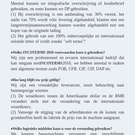
Meestal kunnen we telegrafische overschrijving of kredietbrief
gebruiken, en soms kunnen we DP gebruiken.
(1) Bij overschrijving is een aanbetaling van 30% vereist, het
saldo van 70% wordt vóór levering afgehandeld, klanten met een
langetermijnsamenwerking kunnen worden afgehandeld met een
kopie van de originele lading.
(2) Het gebruik van een 100% onherroepelijke en internationaal
erkende letter of credit zonder "soft terms"!
♦Welke INCOTERMS 2010 voorwaarden kunt u gebruiken?
Wij zijn een professioneel en ervaren internationaal bedrijf dat
kan omgaan met
2010, we hebben meestal te maken
INCOTERMS
met algemene termen zoals FOB, CFR, CIF, CIP, DAP etc.
♦Hoe lang blijft uw prijs geldig?
Wij zijn een vriendelijke leverancier, nooit hebzuchtig naar
buitensporige winsten.
(1) De wisselkoers tussen de Amerikaanse dollar en de RMB
verandert sterk met de verandering van de internationale
wisselkoers;
(2) Vanwege de stijging van de arbeidskosten en de kosten van
grondstoffen heeft de fabriek de prijs van de machine aangepast.
♦Welke logistieke middelen kunt u voor de verzending gebruiken?
We kunnen bouwmachines vervoeren met verschillende