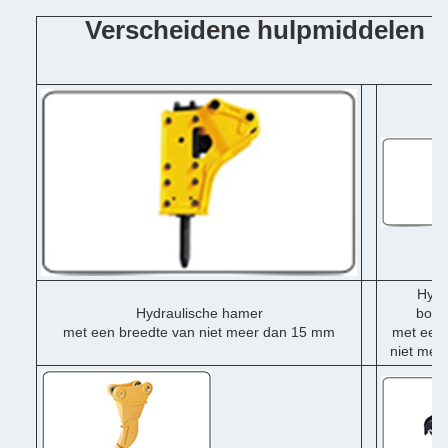
Verscheidene hulpmiddelen 
Hydr
Hydraulische hamer
boor
met een breedte van niet meer dan 15 mm
met een 
niet mee