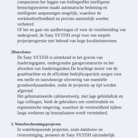
compacteren.het leggen van leidingenHet intelligente
besturingssysteem maakt automatische bediening en
intelligente aanpassingen mogelijk, waardoor de
werkdoeltreffendheid en precisie aanzienlijk worden
verbeterd.
Of het nu gaat om aardbevingen of voor de voorbereiding van
ondergrond, de Sany SY335H zorgt voor een soepele
projectprogressie met behoud van hoge kwaliteitsnormen.
2Bouwbouw
De Sany SY335H is uitstekend in het graven van
funderingsgaten, ondergrondse garageconstructie en het
afwerken van funderingstaken.De krachtige motor van de
graafmachine en de efficiënte bedrijfscapaciteit zorgen voor
een snelle en nauwkeurige uitvoering van essentiële
grondwerkzaamheden, zodat de projecten op tijd worden
afgerond.
Het gehumaniseerde cabineontwerp, met lage geluidsdruk en
lage trillingen, biedt de gebruikers een comfortabele en
ergonomische omgeving, waardoor de vermoeidheid tijdens
lange werkuren op bouwplaatsen wordt verminderd.
3. Waterbeschermingsprojecten
In waterbesparende projecten, zoals dambouw en
rivierreiniging, presteert de Sany SY335H uitzonderlijk