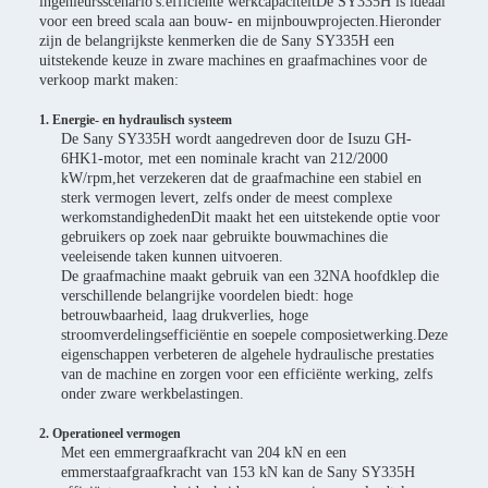
ingenieursscenario's.efficiënte werkcapaciteitDe SY335H is ideaal
voor een breed scala aan bouw- en mijnbouwprojecten.Hieronder
zijn de belangrijkste kenmerken die de Sany SY335H een
uitstekende keuze in zware machines en graafmachines voor de
verkoop markt maken:
1. Energie- en hydraulisch systeem
De Sany SY335H wordt aangedreven door de Isuzu GH-
6HK1-motor, met een nominale kracht van 212/2000
kW/rpm,het verzekeren dat de graafmachine een stabiel en
sterk vermogen levert, zelfs onder de meest complexe
werkomstandighedenDit maakt het een uitstekende optie voor
gebruikers op zoek naar gebruikte bouwmachines die
veeleisende taken kunnen uitvoeren.
De graafmachine maakt gebruik van een 32NA hoofdklep die
verschillende belangrijke voordelen biedt: hoge
betrouwbaarheid, laag drukverlies, hoge
stroomverdelingsefficiëntie en soepele composietwerking.Deze
eigenschappen verbeteren de algehele hydraulische prestaties
van de machine en zorgen voor een efficiënte werking, zelfs
onder zware werkbelastingen.
2. Operationeel vermogen
Met een emmergraafkracht van 204 kN en een
emmerstaafgraafkracht van 153 kN kan de Sany SY335H