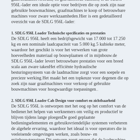
956L-lader een ideale optie voor bedrijven die op zoek zijn naar
gebruikte bouwmachines, graafmachines te koop of betrouwbare
machines voor zware werkzaamheden.Hier is een gedetailleerd
overzicht van de SDLG 956L-lader:
1. SDLG 956L Loader Technische specificaties en prestaties
De SDLG 956L heeft een bedrijfsgewicht van 17.000 tot 17.250
kg en een nominale laadcapaciteit van 5.000 kg.5 kubieke meter,
waardoor het geschikt is voor het verwerken van grote
hoeveelheden materiaal op bouwplaatsen of in mijnbouw.de
SDLG 956L-lader levert betrouwbare prestaties voor een breed
scala aan zware takenHet efficiënte hydraulische
besturingssysteem van de laadmachine zorgt voor een soepele en
precieze werking.Het maakt het een topkeuze voor degenen die op
zoek zijn naar graafmachines voor verkoop of gebruikte
bouwmachines voor hoogwaardige toepassingen..
2. SDLG 956L Loader Cab Design voor comfort en zichtbaarheid
De SDLG 956L is ontworpen met het oog op het comfort van de
bediener.het helpen van werknemers om veilig en productief te
blijven tijdens lange ploegenDe goed geplaatste
bedieningselementen en gebruiksvriendelijke systemen verbeteren
de algehele ervaring, waardoor het ideaal is voor operators die in
veeleisende omgevingen werken, zoals bouw- en
mijnbouwterreinen.Dit ontwerp zorgt ervoor dat de laadmachine