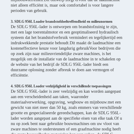
niet alleen efficiënt is, maar ook comfortabel is voor langere
perioden van gebruik.
3. SDLG 956L Loader brandstofdoeltreffendheid en milieunormen
De SDLG 956L-lader is ontworpen om brandstofzuinig te zijn,
met een lage toerentalmotor en een geoptimaliseerd hydraulisch
systeem dat het brandstofverbruik vermindert en tegelijkertijd een
indrukwekkende prestatie behoudt.Dit maakt de laadmachine een
kosteneffectieve keuze voor langdurig gebruikVoor bedrijven die
op zoek zijn naar milieuvriendelijke zware machines, is het
mogelijk om de installatie van de laadmachine in te schakelen op
de website van het bedrijf.de SDLG 956L-lader biedt een
duurzame oplossing zonder afbreuk te doen aan vermogen of
efficiëntie.
4. SDLG 956L Loader veelzijdigheid in verschillende toepassingen
De SDLG 956L-lader is zeer veelzijdig en kan worden aangepast
aan een verscheidenheid aan taken, waaronder
materiaalverwerking, opgraving, wegbouw en mijnbouw.met een
gewicht van niet meer dan 50 kg, zoals emmers van verschillende
grootte en gespecialiseerde gereedschappen, kan de SDLG 956L-
lader worden aangepast aan de specifieke eisen van elke taak.Of u
nu op zoek bent naar gebruikte bouwmachines om uw vloot van
zware machines te ondersteunen of een graafmachine nodig heeft