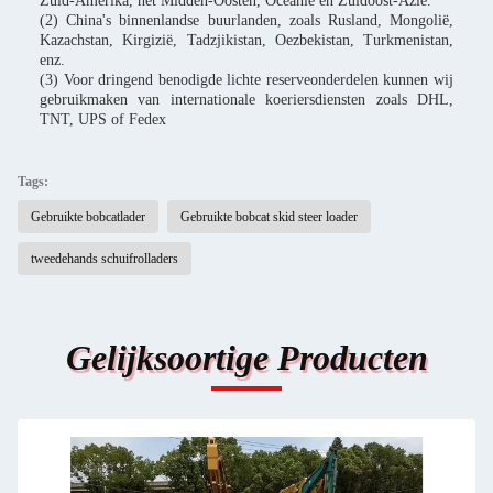
Zuid-Amerika, het Midden-Oosten, Oceanië en Zuidoost-Azië.
(2) China's binnenlandse buurlanden, zoals Rusland, Mongolië,
Kazachstan, Kirgizië, Tadzjikistan, Oezbekistan, Turkmenistan,
enz.
(3) Voor dringend benodigde lichte reserveonderdelen kunnen wij
gebruikmaken van internationale koeriersdiensten zoals DHL,
TNT, UPS of Fedex
Tags:
Gebruikte bobcatlader
Gebruikte bobcat skid steer loader
tweedehands schuifrolladers
Gelijksoortige Producten