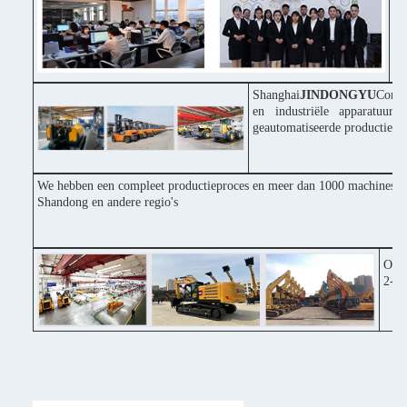
in
♦ 
pr
Shanghai
JINDONGYU
Const
en industriële apparatuur
geautomatiseerde productiepr
We hebben een compleet productieproces en meer dan 1000 machines inv
Shandong en andere regio's
Onze
2-3 