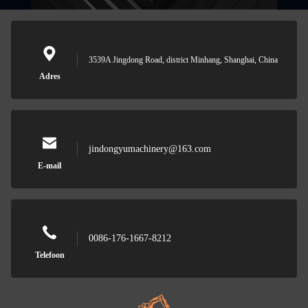
3539A Jingdong Road, district Minhang, Shanghai, China
Adres
jindongyumachinery@163.com
E-mail
0086-176-1667-8212
Telefoon