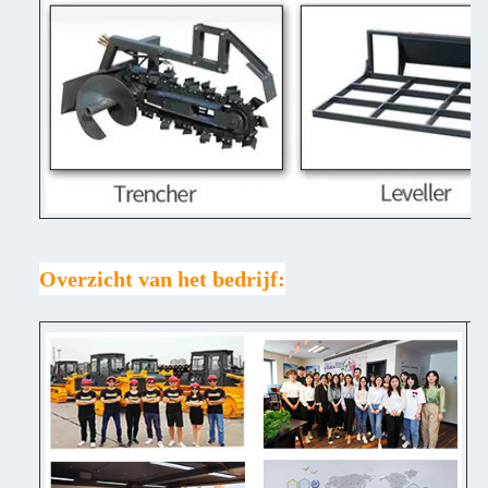
Overzicht van het bedrijf:
♦ 
♦ 
Po
♦ 