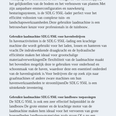
het gelijkstellen van de bodem en het verbouwen van planten.Met
zijn aanpasbare emmerconfiguraties en nauwkeurig
besturingssysteem, is de SDLG 956L-lader perfect voor het
efficiënt voltooien van complexe tuin- en
landschapswerkzaamheden.Deze gebruikte laadmachine is een
betrouwbare keuze voor professionals in de tuinbouw..
Gebruikte laadmachine SDLG 956L voor havenbedrijven
In havenactiviteiten is de SDLG 956L-lading een krachtige
machine die wordt gebruikt voor het laden, lossen en hanteren van
vracht.De indrukwekkende draagkracht en de hydraulische
efficiëntie maken het ideaal voor grootschalige
materiaalverwerkingenDe flexibiliteit van de laadmachine maakt
het bovendien mogelijk deze te gebruiken voor onderhoud en
schoonmaak van de haven, waardoor deze een essentieel onderdeel
van de havenlogistiek is.Voor bedrijven die op zoek zijn naar
graafmachines of andere zware machines om hun
havenwerkzaamheden te stroomlijnenDe SDLG 956L is een
uitstekende investering.
Gebruikte laadmachine SDLG 956L voor landbouw toepassingen
De SDLG 956L is ook een zeer effectief hulpmiddel in de
landbouw.De grote emmer en de krachtige motor van de
laadmachine maken hem ideaal voor het vervoeren van grote
hoeveelheden landbouwmaterialen zoals graan.Of u nu een