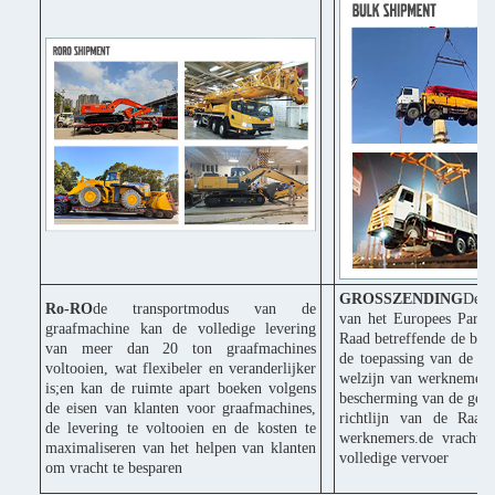
GROSSZENDING
De C
Ro-RO
de transportmodus van de
van het Europees Parle
graafmachine kan de volledige levering
Raad betreffende de bes
van meer dan 20 ton graafmachines
de toepassing van de ri
voltooien, wat flexibeler en veranderlijker
welzijn van werknemers 
is;en kan de ruimte apart boeken volgens
bescherming van de gezo
de eisen van klanten voor graafmachines,
richtlijn van de Raad
de levering te voltooien en de kosten te
werknemers.de vracht k
maximaliseren van het helpen van klanten
volledige vervoer
om vracht te besparen