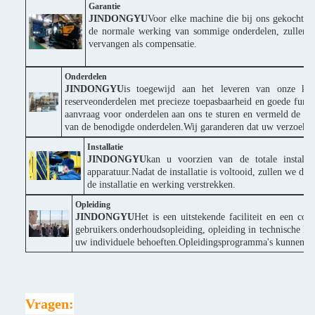
Garantie
JINDONGYU
Voor elke machine die bij ons gekocht wor
de normale werking van sommige onderdelen, zullen wi
vervangen als compensatie.
Onderdelen
JINDONGYU
is toegewijd aan het leveren van onze klan
reserveonderdelen met precieze toepasbaarheid en goede funct
aanvraag voor onderdelen aan ons te sturen en vermeld de p
van de benodigde onderdelen.Wij garanderen dat uw verzoek s
Installatie
JINDONGYU
kan u voorzien van de totale installa
apparatuur.Nadat de installatie is voltooid, zullen we d
de installatie en werking verstrekken.
Opleiding
JINDONGYU
Het is een uitstekende faciliteit en een co
gebruikers.onderhoudsopleiding, opleiding in technische ke
uw individuele behoeften.Opleidingsprogramma's kunnen wor
Vragen: