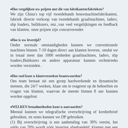
♦Hoe vergelijken uw prijzen met die van fabrikanten/fabrieken?
We zijn China's top vijf tweedehands bouwmachinefabrikanten,
fabriek directe verkoop van tweedehands graafmachines, laders,
slip loaders, bulldozers, enz.,van veel vergelijkingen en feedback
van klanten, onze prijzen zijn concurrerender.
♦
Hoe is uw levertijd?
Onder normale omstandigheden kunnen we conventionele
machines binnen 7-10 dagen direct aan klanten leveren, omdat we
in totaal meer dan 1000 eenheden graafmachines, laders, slip
loaders,Buldozers en andere apparatuur kunnen rechtstreeks
worden verzonden..
♦Hoe snel kunt u klantverzoeken beantwoorden?
Ons team bestaat uit een groep hardwerkende en dynamische
mensen, die 24/7 werken, klaar om te reageren op de behoeften en
vragen van klanten, waarvan de meeste binnen 8 uur kunnen
worden opgelost.
♦WELKEN betaalmethoden kunt u aanvaarden?
Meestal kunnen we telegrafische overschrijving of kredietbrief
gebruiken, en soms kunnen we DP gebruiken.
(1) Bij overschrijving is een aanbetaling van 30% vereist, het
saldo van 70% wordt vóór levering afgehandeld, klanten met een