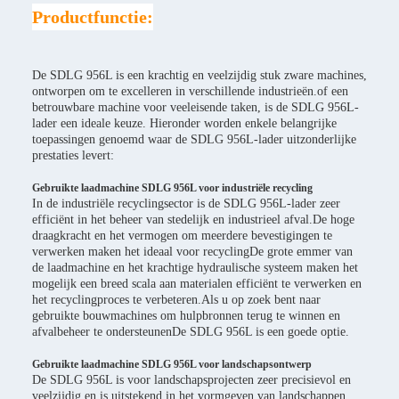
Productfunctie:
De SDLG 956L is een krachtig en veelzijdig stuk zware machines,
ontworpen om te excelleren in verschillende industrieën.of een
betrouwbare machine voor veeleisende taken, is de SDLG 956L-
lader een ideale keuze. Hieronder worden enkele belangrijke
toepassingen genoemd waar de SDLG 956L-lader uitzonderlijke
prestaties levert:
Gebruikte laadmachine SDLG 956L voor industriële recycling
In de industriële recyclingsector is de SDLG 956L-lader zeer
efficiënt in het beheer van stedelijk en industrieel afval.De hoge
draagkracht en het vermogen om meerdere bevestigingen te
verwerken maken het ideaal voor recyclingDe grote emmer van
de laadmachine en het krachtige hydraulische systeem maken het
mogelijk een breed scala aan materialen efficiënt te verwerken en
het recyclingproces te verbeteren.Als u op zoek bent naar
gebruikte bouwmachines om hulpbronnen terug te winnen en
afvalbeheer te ondersteunenDe SDLG 956L is een goede optie.
Gebruikte laadmachine SDLG 956L voor landschapsontwerp
De SDLG 956L is voor landschapsprojecten zeer precisievol en
veelzijdig en is uitstekend in het vormgeven van landschappen,