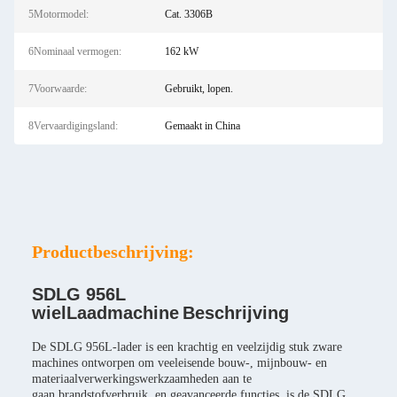
5Motormodel:
Cat. 3306B
6Nominaal vermogen:
162 kW
7Voorwaarde:
Gebruikt, lopen.
8Vervaardigingsland:
Gemaakt in China
Productbeschrijving:
SDLG 956L
wiel
Laadmachine
Beschrijving
De SDLG 956L-lader is een krachtig en veelzijdig stuk zware
machines ontworpen om veeleisende bouw-, mijnbouw- en
materiaalverwerkingswerkzaamheden aan te
gaan.brandstofverbruik, en geavanceerde functies, is de SDLG