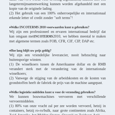
langetermijnsamenwerking kunnen worden afgehandeld met een
kopie van de originele lading.
(2) Het gebruik van een 100% onherroepelijke en internationaal
erkende letter of credit zonder "soft terms"!
♦Welke INCOTERMS 2010 voorwaarden kunt u gebruiken?
Wij zijn een professioneel en ervaren internationaal bedrijf dat
kan omgaan met
2010, we hebben meestal te maken
INCOTERMS
met algemene termen zoals FOB, CFR, CIF, CIP, DAP etc.
♦Hoe lang blijft uw prijs geldig?
Wij zijn een vriendelijke leverancier, nooit hebzuchtig naar
buitensporige winsten.
(1) De wisselkoers tussen de Amerikaanse dollar en de RMB
verandert sterk met de verandering van de internationale
wisselkoers;
(2) Vanwege de stijging van de arbeidskosten en de kosten van
grondstoffen heeft de fabriek de prijs van de machine aangepast.
♦Welke logistieke middelen kunt u voor de verzending gebruiken?
We kunnen bouwmachines vervoeren met verschillende
vervoermiddelen.
(1) 80% van onze vracht zal per zee worden vervoerd, hetzij in
containers, hetzij ro-ro/bulk, naar grote continenten zoals Afrika,