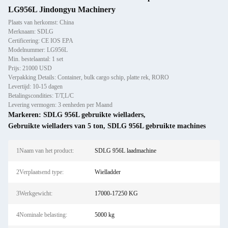
LG956L Jindongyu Machinery
Plaats van herkomst: China
Merknaam: SDLG
Certificering: CE IOS EPA
Modelnummer: LG956L
Min. bestelaantal: 1 set
Prijs: 21000 USD
Verpakking Details: Container, bulk cargo schip, platte rek, RORO
Levertijd: 10-15 dagen
Betalingscondities: T/T,L/C
Levering vermogen: 3 eenheden per Maand
Markeren:
SDLG 956L gebruikte wielladers
,
Gebruikte wielladers van 5 ton
,
SDLG 956L gebruikte machines
1Naam van het product:
SDLG 956L laadmachine
2Verplaatsend type:
Wielladder
3Werkgewicht:
17000-17250 KG
4Nominale belasting:
5000 kg