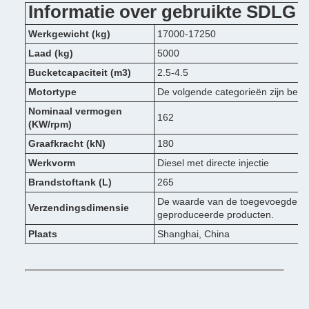
Informatie over gebruikte SDLG 
Werkgewicht (kg)
17000-17250
Laad (kg)
5000
Bucketcapaciteit (m3)
2.5-4.5
Motortype
De volgende categorieën zijn bedo
Nominaal vermogen
162
(KW/rpm)
Graafkracht (kN)
180
Werkvorm
Diesel met directe injectie
Brandstoftank (L)
265
De waarde van de toegevoegde wa
Verzendingsdimensie
geproduceerde producten.
Plaats
Shanghai, China