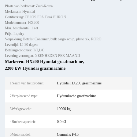
Plaats van herkomst: Zuid-Korea
Merknaam: Hyundai
Certificering: CE IOS EPA Tier4 EURO 5
Modelnummer: HX200
Min. bestelaantal: 1 set
Prijs: Inquiry
Verpakking Details: Container, bulk cargo schip, platte rek, RORO
Levertijd: 15-20 dagen
Betalingscondities: T/T,L/C
Levering vermogen: 5 EENHEDEN PER MAAND
Markeren:
HX200 Hyundai graafmachine
,
2200 kW Hyundai graafmachine
1Naam van het product:
Hyundai HX200 graafmachine
2Verplaatsend type:
Hydraulische graafmachine
3Werkgewicht:
19900 kg
4Bucketcapaciteit:
0.9m3
5Motormodel:
Cummins F4.5