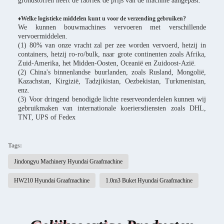
grondstoffen heeft de fabriek de prijs van de machine aangepast.
♦Welke logistieke middelen kunt u voor de verzending gebruiken?
We kunnen bouwmachines vervoeren met verschillende
vervoermiddelen.
(1) 80% van onze vracht zal per zee worden vervoerd, hetzij in
containers, hetzij ro-ro/bulk, naar grote continenten zoals Afrika,
Zuid-Amerika, het Midden-Oosten, Oceanië en Zuidoost-Azië.
(2) China's binnenlandse buurlanden, zoals Rusland, Mongolië,
Kazachstan, Kirgizië, Tadzjikistan, Oezbekistan, Turkmenistan,
enz.
(3) Voor dringend benodigde lichte reserveonderdelen kunnen wij
gebruikmaken van internationale koeriersdiensten zoals DHL,
TNT, UPS of Fedex
Tags:
Jindongyu Machinery Hyundai Graafmachine
HW210 Hyundai Graafmachine
1.0m3 Buket Hyundai Graafmachine