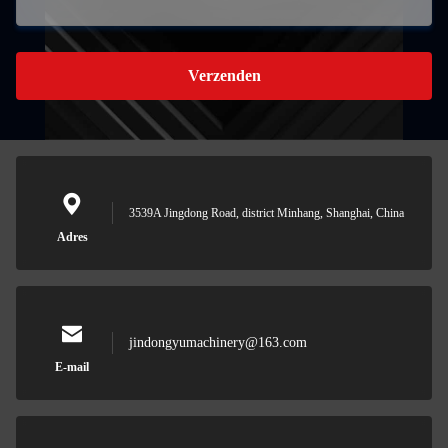
Verzenden
3539A Jingdong Road, district Minhang, Shanghai, China
Adres
jindongyumachinery@163.com
E-mail