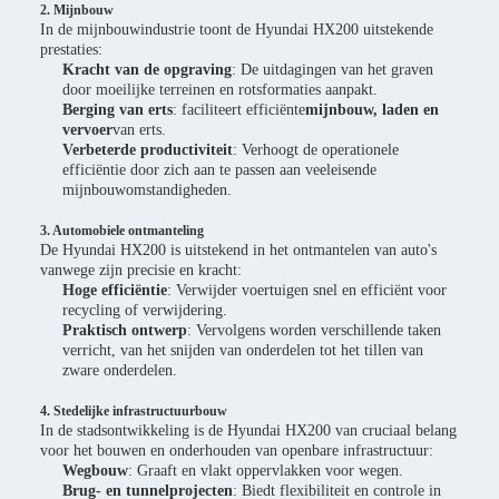
2. Mijnbouw
In de mijnbouwindustrie toont de Hyundai HX200 uitstekende
prestaties:
Kracht van de opgraving
: De uitdagingen van het graven
door moeilijke terreinen en rotsformaties aanpakt.
Berging van erts
: faciliteert efficiënte
mijnbouw, laden en
vervoer
van erts.
Verbeterde productiviteit
: Verhoogt de operationele
efficiëntie door zich aan te passen aan veeleisende
mijnbouwomstandigheden.
3. Automobiele ontmanteling
De Hyundai HX200 is uitstekend in het ontmantelen van auto's
vanwege zijn precisie en kracht:
Hoge efficiëntie
: Verwijder voertuigen snel en efficiënt voor
recycling of verwijdering.
Praktisch ontwerp
: Vervolgens worden verschillende taken
verricht, van het snijden van onderdelen tot het tillen van
zware onderdelen.
4. Stedelijke infrastructuurbouw
In de stadsontwikkeling is de Hyundai HX200 van cruciaal belang
voor het bouwen en onderhouden van openbare infrastructuur:
Wegbouw
: Graaft en vlakt oppervlakken voor wegen.
Brug- en tunnelprojecten
: Biedt flexibiliteit en controle in