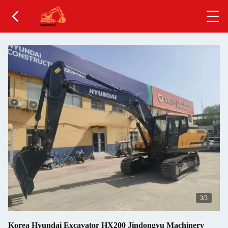
1
/3
Korea Hyundai Excavator HX200 Jindongyu Machinery