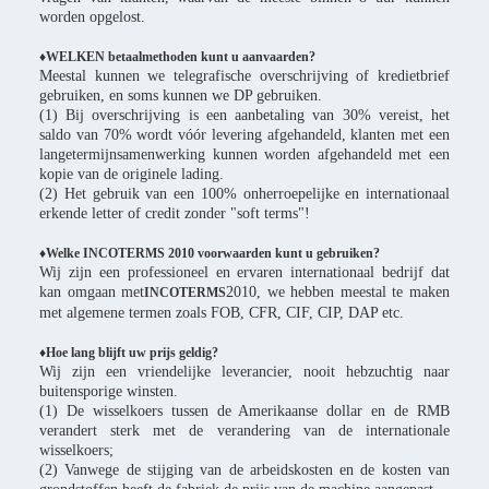
worden opgelost.
♦WELKEN betaalmethoden kunt u aanvaarden?
Meestal kunnen we telegrafische overschrijving of kredietbrief
gebruiken, en soms kunnen we DP gebruiken.
(1) Bij overschrijving is een aanbetaling van 30% vereist, het
saldo van 70% wordt vóór levering afgehandeld, klanten met een
langetermijnsamenwerking kunnen worden afgehandeld met een
kopie van de originele lading.
(2) Het gebruik van een 100% onherroepelijke en internationaal
erkende letter of credit zonder "soft terms"!
♦Welke INCOTERMS 2010 voorwaarden kunt u gebruiken?
Wij zijn een professioneel en ervaren internationaal bedrijf dat
kan omgaan met
2010, we hebben meestal te maken
INCOTERMS
met algemene termen zoals FOB, CFR, CIF, CIP, DAP etc.
♦Hoe lang blijft uw prijs geldig?
Wij zijn een vriendelijke leverancier, nooit hebzuchtig naar
buitensporige winsten.
(1) De wisselkoers tussen de Amerikaanse dollar en de RMB
verandert sterk met de verandering van de internationale
wisselkoers;
(2) Vanwege de stijging van de arbeidskosten en de kosten van