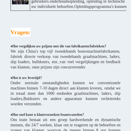
gebruikers.onderhoudsopleiding, opleiding in technische ke
uw individuele behoeften.Opleidingsprogramma's kunnen wor
Vragen:
♦Hoe vergelijken uw prijzen met die van fabrikanten/fabrieken?
We zijn China's top vijf tweedehands bouwmachinefabrikanten,
fabriek directe verkoop van tweedehands graafmachines, laders,
slip loaders, bulldozers, enz.,van veel vergelijkingen en feedback
van klanten, onze prijzen zijn concurrerender.
♦
Hoe is uw levertijd?
Onder normale omstandigheden kunnen we conventionele
machines binnen 7-10 dagen direct aan klanten leveren, omdat we
in totaal meer dan 1000 eenheden graafmachines, laders, slip
loaders,Buldozers en andere apparatuur kunnen rechtstreeks
worden verzonden..
♦Hoe snel kunt u klantverzoeken beantwoorden?
Ons team bestaat uit een groep hardwerkende en dynamische
mensen, die 24/7 werken, klaar om te reageren op de behoeften en
vragen van klanten, waarvan de meeste binnen 8 uur kunnen