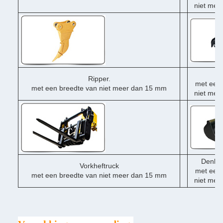
niet mee
Du
Ripper.
met een 
met een breedte van niet meer dan 15 mm
niet mee
Denklo
Vorkheftruck
met een 
met een breedte van niet meer dan 15 mm
niet mee