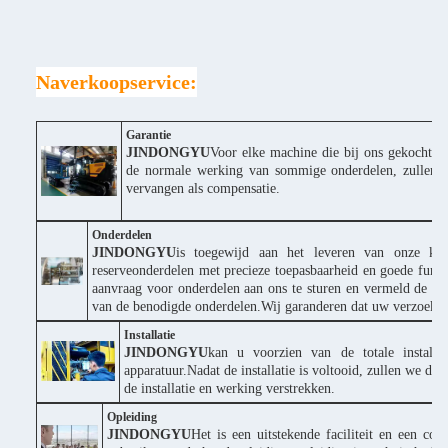
Naverkoopservice:
Garantie
JINDONGYU
Voor elke machine die bij ons gekocht wor
de normale werking van sommige onderdelen, zullen wi
vervangen als compensatie.
Onderdelen
JINDONGYU
is toegewijd aan het leveren van onze klan
reserveonderdelen met precieze toepasbaarheid en goede funct
aanvraag voor onderdelen aan ons te sturen en vermeld de p
van de benodigde onderdelen.Wij garanderen dat uw verzoek s
Installatie
JINDONGYU
kan u voorzien van de totale installa
apparatuur.Nadat de installatie is voltooid, zullen we d
de installatie en werking verstrekken.
Opleiding
JINDONGYU
Het is een uitstekende faciliteit en een co