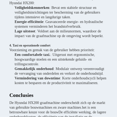
Hyundai HX200:
Veiligheidskenmerken
: Bevat een stabiele structuur en
veiligheidsinrichtingen ter bescherming van de gebruikers
tijdens intensieve en langdurige taken.
Energie-efficiëntie
: Geavanceerde energie- en hydraulische
systemen verminderen het brandstofverbruik.
Lage uitstoot
: Voldoet aan de milieunormen, waardoor de
impact van de graafmachine op de omgeving wordt beperkt.
4. Taxi en operationele comfort
Voorziening en gemak van de gebruiker hebben prioriteit:
Een comfortabele taxi.
: Uitgerust met ergonomische,
hoogwaardige stoelen en een uitstekende geluids- en
trillingscontrole.
Gemakkelijk onderhoud
: Modulair ontwerp vereenvoudigt
de vervanging van onderdelen en verkort de onderhoudstijd.
Vermindering van downtime
: Korte onderhoudscycli helpen
kosten te besparen en de productiviteit te maximaliseren.
Conclusies
De Hyundai HX200 graafmachine onderscheidt zich op de markt
van gebruikte bouwmachines en zware machines.het is een
betrouwbare keuze voor de bouwDe efficiënte werking, de lagere
onderhoudskosten, de efficiëntie van de installatie en de