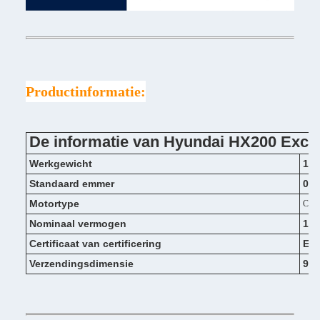
Productinformatie:
De informatie van Hyundai HX200 Exca
Werkgewicht
199
Standaard emmer
0.9
Motortype
Cumm
Nominaal vermogen
125
Certificaat van certificering
EPA
Verzendingsdimensie
952