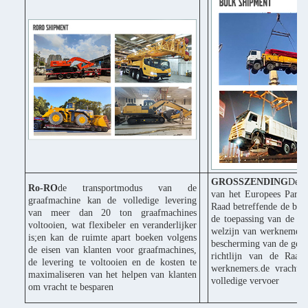
GROSSZENDING
De C
Ro-RO
de transportmodus van de
van het Europees Parle
graafmachine kan de volledige levering
Raad betreffende de bes
van meer dan 20 ton graafmachines
de toepassing van de ri
voltooien, wat flexibeler en veranderlijker
welzijn van werknemers 
is;en kan de ruimte apart boeken volgens
bescherming van de gezo
de eisen van klanten voor graafmachines,
richtlijn van de Raad
de levering te voltooien en de kosten te
werknemers.de vracht k
maximaliseren van het helpen van klanten
volledige vervoer
om vracht te besparen