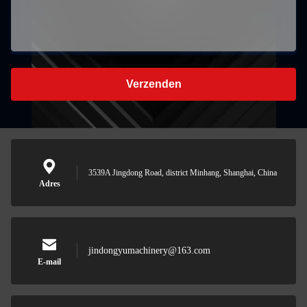
Verzenden
3539A Jingdong Road, district Minhang, Shanghai, China
Adres
jindongyumachinery@163.com
E-mail