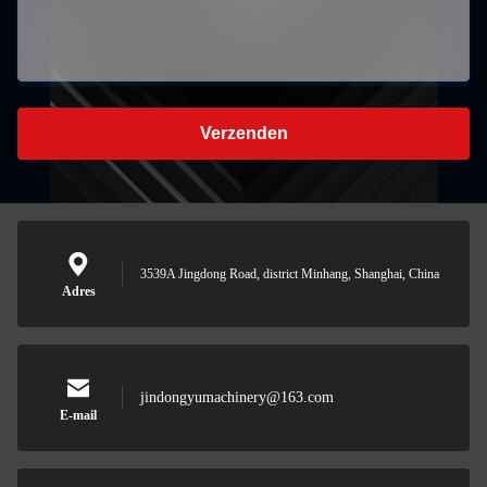
Verzenden
3539A Jingdong Road, district Minhang, Shanghai, China
Adres
jindongyumachinery@163.com
E-mail